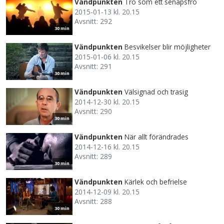
Vändpunkten
Tro som ett senapsfrö
2015-01-13 kl. 20.15
Avsnitt: 292
30 min
Vändpunkten
Besvikelser blir möjligheter
2015-01-06 kl. 20.15
Avsnitt: 291
30 min
Vändpunkten
Välsignad och trasig
2014-12-30 kl. 20.15
Avsnitt: 290
30 min
Vändpunkten
När allt förändrades
2014-12-16 kl. 20.15
Avsnitt: 289
30 min
Vändpunkten
Kärlek och befrielse
2014-12-09 kl. 20.15
Avsnitt: 288
30 min