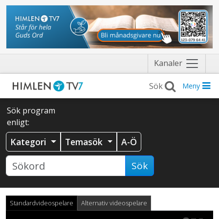
Näytä
Kanaler
valikko
Meny
Sök program
enligt:
Kategori
Temasök
A-Ö
Sök
Standardvideospelare
Alternativ videospelare