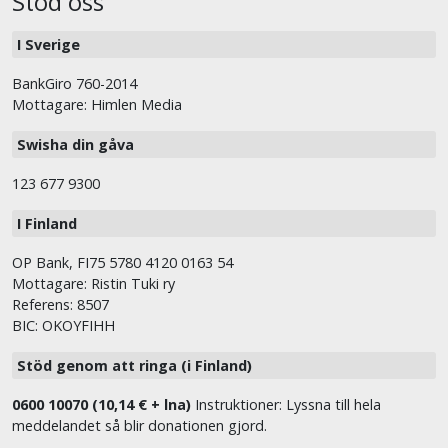
Stöd oss
I Sverige
BankGiro 760-2014
Mottagare: Himlen Media
Swisha din gåva
123 677 9300
I Finland
OP Bank, FI75 5780 4120 0163 54
Mottagare: Ristin Tuki ry
Referens: 8507
BIC: OKOYFIHH
Stöd genom att ringa (i Finland)
0600 10070 (10,14 € + lna)
Instruktioner: Lyssna till hela
meddelandet så blir donationen gjord.