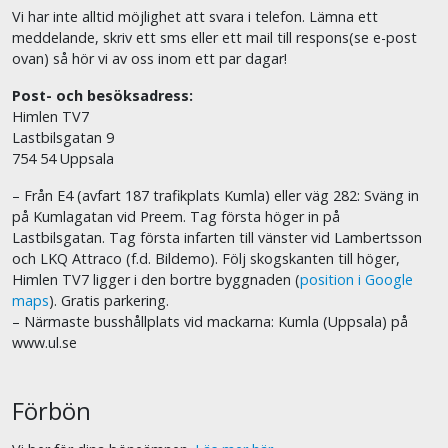
Vi har inte alltid möjlighet att svara i telefon. Lämna ett
meddelande, skriv ett sms eller ett mail till respons(se e-post
ovan) så hör vi av oss inom ett par dagar!
Post- och besöksadress:
Himlen TV7
Lastbilsgatan 9
754 54 Uppsala
– Från E4 (avfart 187 trafikplats Kumla) eller väg 282: Sväng in
på Kumlagatan vid Preem. Tag första höger in på
Lastbilsgatan. Tag första infarten till vänster vid Lambertsson
och LKQ Attraco (f.d. Bildemo). Följ skogskanten till höger,
Himlen TV7 ligger i den bortre byggnaden (
position i Google
maps
). Gratis parkering.
– Närmaste busshållplats vid mackarna: Kumla (Uppsala) på
www.ul.se
Förbön