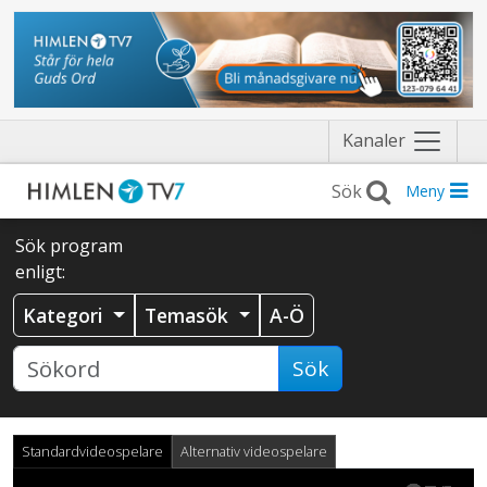
Näytä
Kanaler
valikko
Meny
Sök program
enligt:
Kategori
Temasök
A-Ö
Sök
Standardvideospelare
Alternativ videospelare