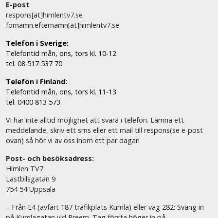
E-post
respons[ät]himlentv7.se
fornamn.efternamn[ät]himlentv7.se
Telefon i Sverige:
Telefontid mån, ons, tors kl. 10-12
tel. 08 517 537 70
Telefon i Finland:
Telefontid mån, ons, tors kl. 11-13
tel. 0400 813 573
Vi har inte alltid möjlighet att svara i telefon. Lämna ett
meddelande, skriv ett sms eller ett mail till respons(se e-post
ovan) så hör vi av oss inom ett par dagar!
Post- och besöksadress:
Himlen TV7
Lastbilsgatan 9
754 54 Uppsala
– Från E4 (avfart 187 trafikplats Kumla) eller väg 282: Sväng in
på Kumlagatan vid Preem. Tag första höger in på