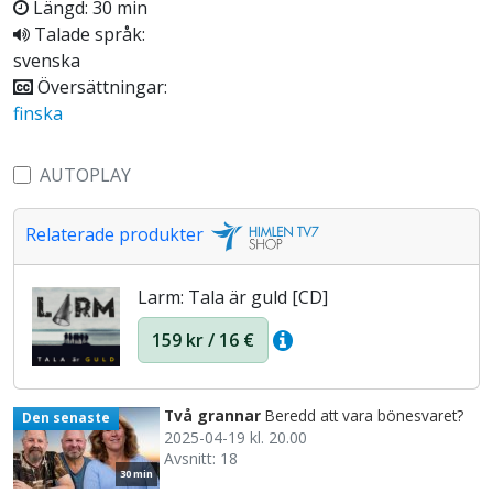
Längd: 30 min
Talade språk:
svenska
Översättningar:
finska
AUTOPLAY
Relaterade produkter
Larm: Tala är guld [CD]
159 kr / 16 €
Två grannar
Beredd att vara bönesvaret?
Den senaste
2025-04-19 kl. 20.00
Avsnitt: 18
30 min