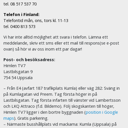
tel. 08 517 537 70
Telefon i Finland:
Telefontid mån, ons, tors kl. 11-13
tel. 0400 813 573
Vi har inte alltid möjlighet att svara i telefon. Lämna ett
meddelande, skriv ett sms eller ett mail till respons(se e-post
ovan) så hör vi av oss inom ett par dagar!
Post- och besöksadress:
Himlen TV7
Lastbilsgatan 9
754 54 Uppsala
– Från E4 (avfart 187 trafikplats Kumla) eller väg 282: Sväng in
på Kumlagatan vid Preem. Tag första höger in på
Lastbilsgatan. Tag första infarten till vänster vid Lambertsson
och LKQ Attraco (f.d. Bildemo). Följ skogskanten till höger,
Himlen TV7 ligger i den bortre byggnaden (
position i Google
maps
). Gratis parkering.
– Närmaste busshållplats vid mackarna: Kumla (Uppsala) på