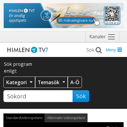
Näytä
Kanaler
valikko
Meny
Sök program
enligt:
Kategori
Temasök
A-Ö
Sök
Standardvideospelare
Alternativ videospelare