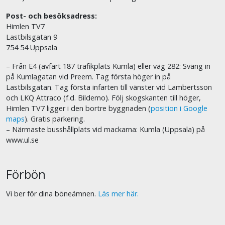
Post- och besöksadress:
Himlen TV7
Lastbilsgatan 9
754 54 Uppsala
– Från E4 (avfart 187 trafikplats Kumla) eller väg 282: Sväng in
på Kumlagatan vid Preem. Tag första höger in på
Lastbilsgatan. Tag första infarten till vänster vid Lambertsson
och LKQ Attraco (f.d. Bildemo). Följ skogskanten till höger,
Himlen TV7 ligger i den bortre byggnaden (
position i Google
maps
). Gratis parkering.
– Närmaste busshållplats vid mackarna: Kumla (Uppsala) på
www.ul.se
Förbön
Vi ber för dina böneämnen.
Läs mer här.