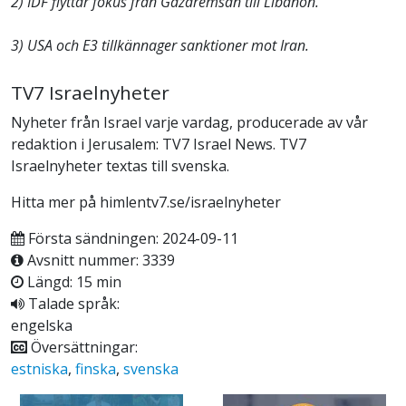
2) IDF flyttar fokus från Gazaremsan till Libanon.
3) USA och E3 tillkännager sanktioner mot Iran.
TV7 Israelnyheter
Nyheter från Israel varje vardag, producerade av vår
redaktion i Jerusalem: TV7 Israel News. TV7
Israelnyheter textas till svenska.
Hitta mer på himlentv7.se/israelnyheter
Första sändningen: 2024-09-11
Avsnitt nummer: 3339
Längd: 15 min
Talade språk:
engelska
Översättningar:
estniska
,
finska
,
svenska