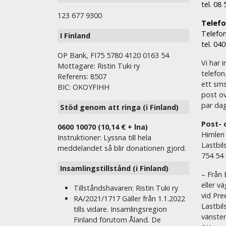
tel. 08
123 677 9300
Telefon
Telefon
I Finland
tel. 04
OP Bank, FI75 5780 4120 0163 54
Vi har i
Mottagare: Ristin Tuki ry
telefon
Referens: 8507
ett sms 
BIC: OKOYFIHH
post ov
par dag
Stöd genom att ringa (i Finland)
Post- 
0600 10070 (10,14 € + lna)
Himlen
Instruktioner: Lyssna till hela
Lastbil
meddelandet så blir donationen gjord.
754 54
Insamlingstillstånd (i Finland)
– Från 
eller v
Tillståndshavaren: Ristin Tuki ry
vid Pre
RA/2021/1717 Gäller från 1.1.2022
Lastbil
tills vidare. Insamlingsregion
vänste
Finland förutom Åland. De