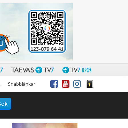
l
Snabblänkar
Sök