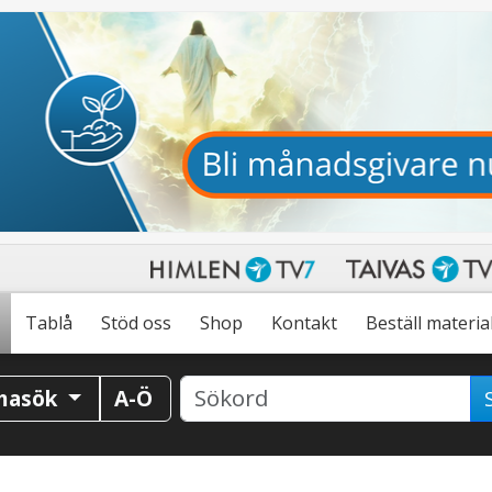
Tablå
Stöd oss
Shop
Kontakt
Beställ materia
masök
A-Ö