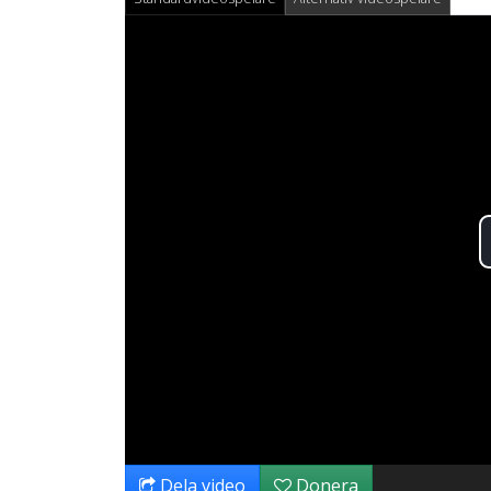
Dela video
Donera