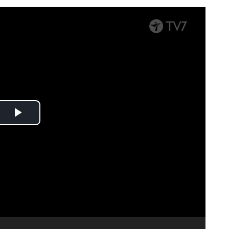
Spela
upp
video