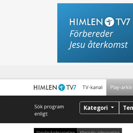
TV-kanal
Play-arkiv
Sök program
Kategori
Te
enligt:
Standardvideospelare
Alternativ videospelare