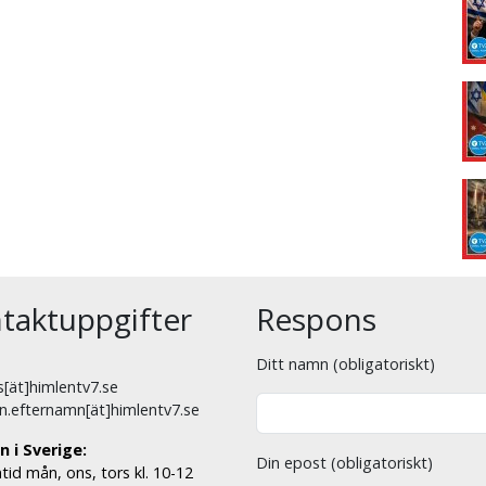
taktuppgifter
Respons
Ditt namn (obligatoriskt)
[ät]himlentv7.se
n.efternamn[ät]himlentv7.se
n i Sverige:
Din epost (obligatoriskt)
tid mån, ons, tors kl. 10-12