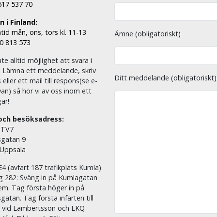
 517 537 70
 i Finland:
tid mån, ons, tors kl. 11-13
Ämne (obligatoriskt)
00 813 573
nte alltid möjlighet att svara i
. Lämna ett meddelande, skriv
Ditt meddelande (obligatoriskt)
eller ett mail till respons(se e-
an) så hör vi av oss inom ett
ar!
och besöksadress:
 TV7
sgatan 9
 Uppsala
E4 (avfart 187 trafikplats Kumla)
äg 282: Sväng in på Kumlagatan
em. Tag första höger in på
sgatan. Tag första infarten till
r vid Lambertsson och LKQ