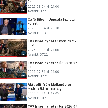
04
2026-08-04 kl. 21.00
Avsnitt: 3723
15 min
Café Bibeln Uppsala
Inte utan
korset
2026-08-04 kl. 20.30
Avsnitt: 113
30 min
TV7 Israelnyheter
mån 2026-
08-03
2026-08-03 kl. 21.00
Avsnitt: 3722
15 min
TV7 Israelnyheter
fre 2026-07-
31
2026-07-31 kl. 21.00
Avsnitt: 3721
15 min
Aktuellt från Mellanöstern
Ändens tid närmar sig
2026-07-31 kl. 19.45
Avsnitt: 147
30 min
TV7 Israelnyheter
tor 2026-07-