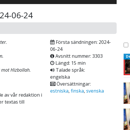
024-06-24
ter.
Första sändningen: 2024-
06-24
n.
Avsnitt nummer: 3303
D
Längd: 15 min
g mot Hizbollah.
Talade språk:
engelska
Översättningar:
estniska
,
finska
,
svenska
e av vår redaktion i
 textas till