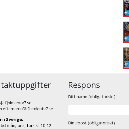
taktuppgifter
Respons
Ditt namn (obligatoriskt)
[ät]himlentv7.se
n.efternamn[ät]himlentv7.se
n i Sverige:
Din epost (obligatoriskt)
tid mån, ons, tors kl. 10-12