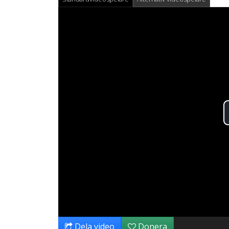
Dela video
Donera