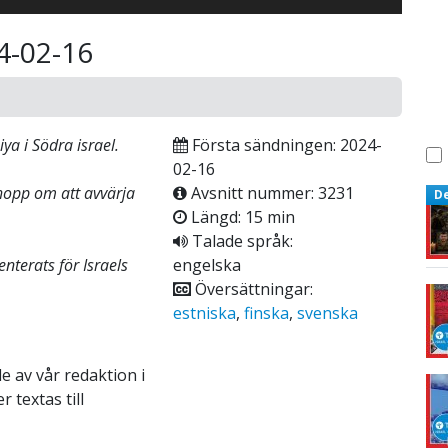
4-02-16
ya i Södra israel.
Första sändningen: 2024-
02-16
 hopp om att avvärja
Avsnitt nummer: 3231
D
Längd: 15 min
Talade språk:
nterats för Israels
engelska
Översättningar:
estniska
,
finska
,
svenska
e av vår redaktion i
 textas till