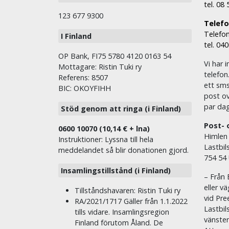
tel. 08
123 677 9300
Telefon
Telefon
I Finland
tel. 04
OP Bank, FI75 5780 4120 0163 54
Vi har i
Mottagare: Ristin Tuki ry
telefon
Referens: 8507
ett sms 
BIC: OKOYFIHH
post ov
par dag
Stöd genom att ringa (i Finland)
Post- 
0600 10070 (10,14 € + lna)
Himlen
Instruktioner: Lyssna till hela
Lastbil
meddelandet så blir donationen gjord.
754 54
Insamlingstillstånd (i Finland)
– Från 
eller v
Tillståndshavaren: Ristin Tuki ry
vid Pre
RA/2021/1717 Gäller från 1.1.2022
Lastbil
tills vidare. Insamlingsregion
vänste
Finland förutom Åland. De