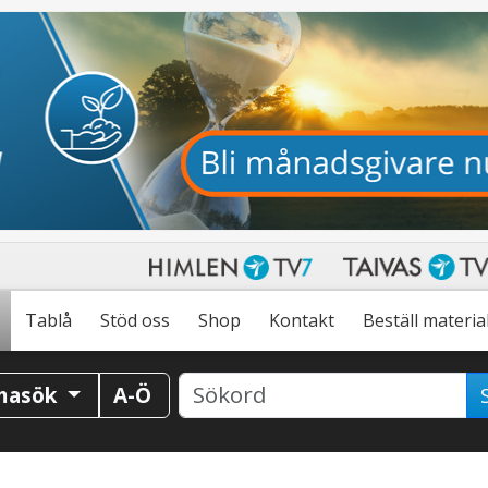
Tablå
Stöd oss
Shop
Kontakt
Beställ materia
masök
A-Ö