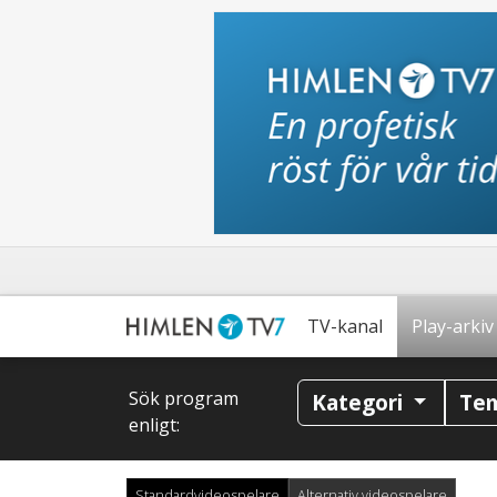
TV-kanal
Play-arkiv
Sök program
Kategori
Te
enligt:
Standardvideospelare
Alternativ videospelare