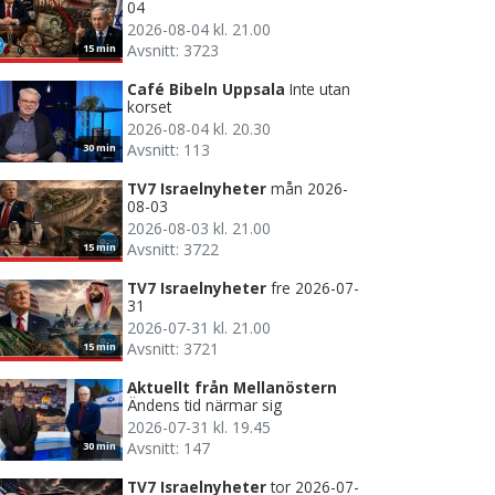
04
2026-08-04 kl. 21.00
Avsnitt: 3723
15 min
Café Bibeln Uppsala
Inte utan
korset
2026-08-04 kl. 20.30
Avsnitt: 113
30 min
TV7 Israelnyheter
mån 2026-
08-03
2026-08-03 kl. 21.00
Avsnitt: 3722
15 min
TV7 Israelnyheter
fre 2026-07-
31
2026-07-31 kl. 21.00
Avsnitt: 3721
15 min
Aktuellt från Mellanöstern
Ändens tid närmar sig
2026-07-31 kl. 19.45
Avsnitt: 147
30 min
TV7 Israelnyheter
tor 2026-07-