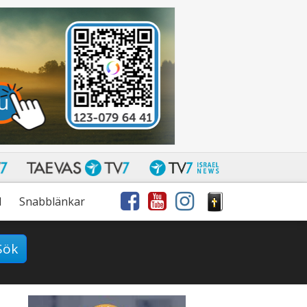
l
Snabblänkar
Sök