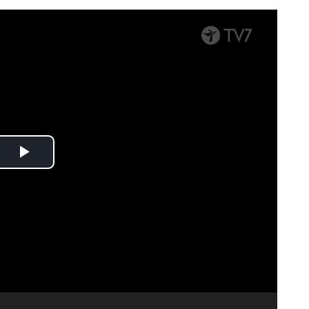
Spela
upp
video