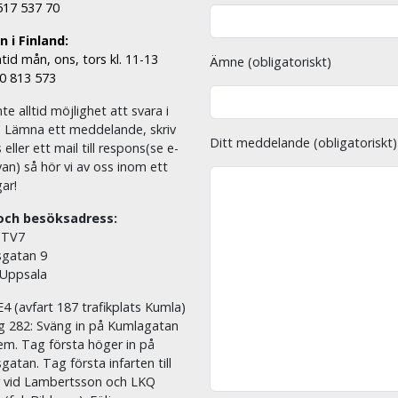
 517 537 70
 i Finland:
tid mån, ons, tors kl. 11-13
Ämne (obligatoriskt)
00 813 573
nte alltid möjlighet att svara i
. Lämna ett meddelande, skriv
Ditt meddelande (obligatoriskt)
eller ett mail till respons(se e-
an) så hör vi av oss inom ett
ar!
och besöksadress:
 TV7
sgatan 9
 Uppsala
E4 (avfart 187 trafikplats Kumla)
äg 282: Sväng in på Kumlagatan
em. Tag första höger in på
sgatan. Tag första infarten till
r vid Lambertsson och LKQ