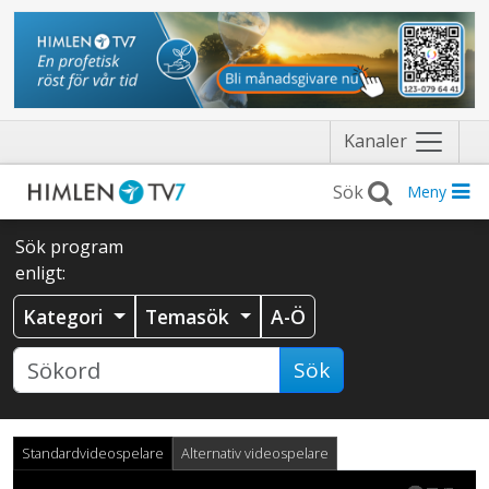
Näytä
Kanaler
valikko
Meny
Sök program
enligt:
Kategori
Temasök
A-Ö
Sök
Standardvideospelare
Alternativ videospelare