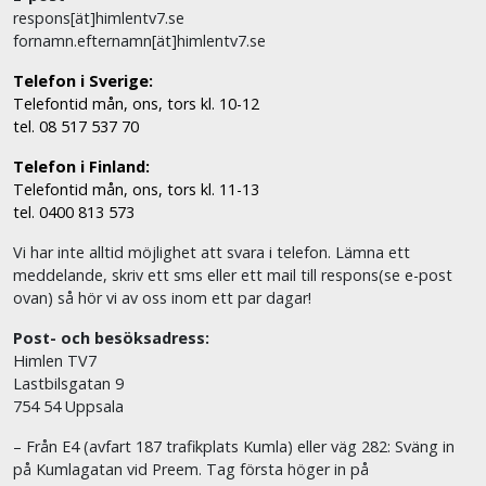
respons[ät]himlentv7.se
fornamn.efternamn[ät]himlentv7.se
Telefon i Sverige:
Telefontid mån, ons, tors kl. 10-12
tel. 08 517 537 70
Telefon i Finland:
Telefontid mån, ons, tors kl. 11-13
tel. 0400 813 573
Vi har inte alltid möjlighet att svara i telefon. Lämna ett
meddelande, skriv ett sms eller ett mail till respons(se e-post
ovan) så hör vi av oss inom ett par dagar!
Post- och besöksadress:
Himlen TV7
Lastbilsgatan 9
754 54 Uppsala
– Från E4 (avfart 187 trafikplats Kumla) eller väg 282: Sväng in
på Kumlagatan vid Preem. Tag första höger in på