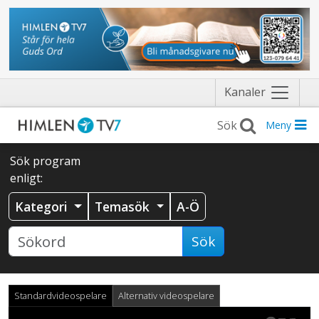
Näytä
Kanaler
valikko
Meny
Sök program
enligt:
Kategori
Temasök
A-Ö
Sök
Standardvideospelare
Alternativ videospelare