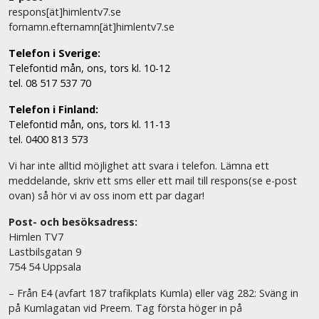
respons[ät]himlentv7.se
fornamn.efternamn[ät]himlentv7.se
Telefon i Sverige:
Telefontid mån, ons, tors kl. 10-12
tel. 08 517 537 70
Telefon i Finland:
Telefontid mån, ons, tors kl. 11-13
tel. 0400 813 573
Vi har inte alltid möjlighet att svara i telefon. Lämna ett
meddelande, skriv ett sms eller ett mail till respons(se e-post
ovan) så hör vi av oss inom ett par dagar!
Post- och besöksadress:
Himlen TV7
Lastbilsgatan 9
754 54 Uppsala
– Från E4 (avfart 187 trafikplats Kumla) eller väg 282: Sväng in
på Kumlagatan vid Preem. Tag första höger in på