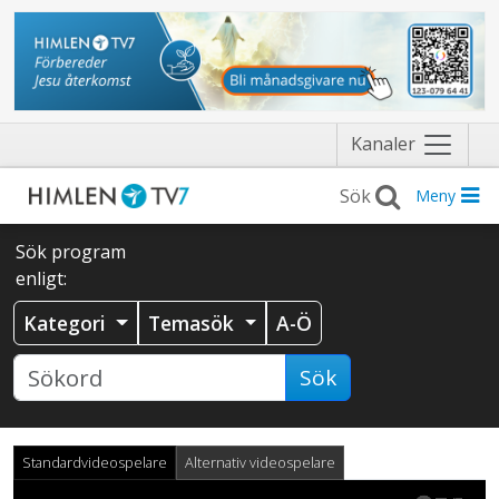
Näytä
Kanaler
valikko
Meny
Sök program
enligt:
Kategori
Temasök
A-Ö
Sök
Standardvideospelare
Alternativ videospelare