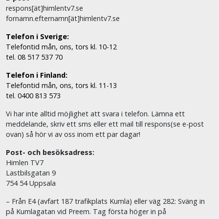
respons[ät]himlentv7.se
fornamn.efternamn[ät]himlentv7.se
Telefon i Sverige:
Telefontid mån, ons, tors kl. 10-12
tel. 08 517 537 70
Telefon i Finland:
Telefontid mån, ons, tors kl. 11-13
tel. 0400 813 573
Vi har inte alltid möjlighet att svara i telefon. Lämna ett
meddelande, skriv ett sms eller ett mail till respons(se e-post
ovan) så hör vi av oss inom ett par dagar!
Post- och besöksadress:
Himlen TV7
Lastbilsgatan 9
754 54 Uppsala
– Från E4 (avfart 187 trafikplats Kumla) eller väg 282: Sväng in
på Kumlagatan vid Preem. Tag första höger in på