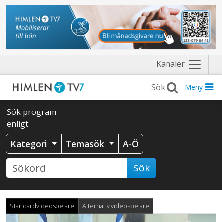
Näytä
Kanaler
valikko
Meny
Sök program
enligt:
Kategori
Temasök
A-Ö
Sök
Standardvideospelare
Alternativ videospelare