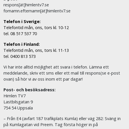
respons[ät]himlentv7.se
fornamn.efternamn[ät]himlentv7.se
Telefon i Sverige:
Telefontid mån, ons, tors kl. 10-12
tel. 08 517 537 70
Telefon i Finland:
Telefontid mån, ons, tors kl. 11-13
tel. 0400 813 573
Vi har inte alltid möjlighet att svara i telefon. Lämna ett
meddelande, skriv ett sms eller ett mail till respons(se e-post
ovan) så hör vi av oss inom ett par dagar!
Post- och besöksadress:
Himlen TV7
Lastbilsgatan 9
754 54 Uppsala
– Från E4 (avfart 187 trafikplats Kumla) eller väg 282: Sväng in
på Kumlagatan vid Preem. Tag första höger in på