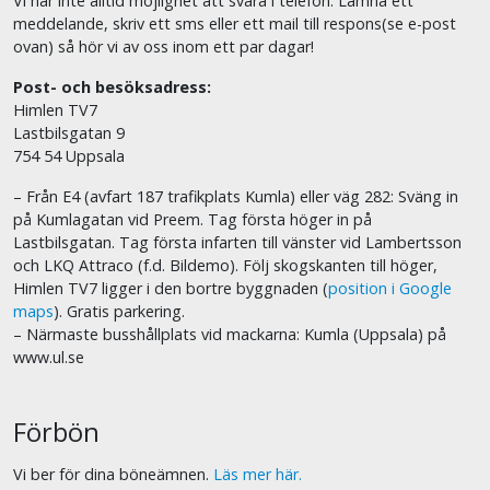
Vi har inte alltid möjlighet att svara i telefon. Lämna ett
meddelande, skriv ett sms eller ett mail till respons(se e-post
ovan) så hör vi av oss inom ett par dagar!
Post- och besöksadress:
Himlen TV7
Lastbilsgatan 9
754 54 Uppsala
– Från E4 (avfart 187 trafikplats Kumla) eller väg 282: Sväng in
på Kumlagatan vid Preem. Tag första höger in på
Lastbilsgatan. Tag första infarten till vänster vid Lambertsson
och LKQ Attraco (f.d. Bildemo). Följ skogskanten till höger,
Himlen TV7 ligger i den bortre byggnaden (
position i Google
maps
). Gratis parkering.
– Närmaste busshållplats vid mackarna: Kumla (Uppsala) på
www.ul.se
Förbön
Vi ber för dina böneämnen.
Läs mer här.