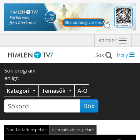
Näytä
Kanaler
valikko
Meny
Sök program
enligt:
Kategori
Temasök
A-Ö
Sök
Standardvideospelare
Alternativ videospelare