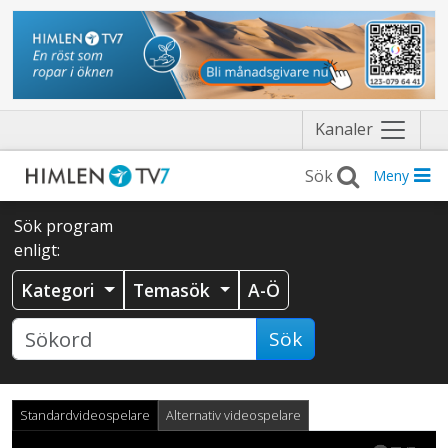
Näytä
Kanaler
valikko
Meny
Sök program
enligt:
Kategori
Temasök
A-Ö
Sök
Standardvideospelare
Alternativ videospelare