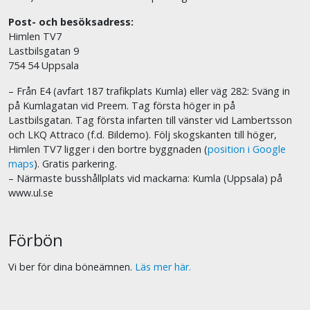
Post- och besöksadress:
Himlen TV7
Lastbilsgatan 9
754 54 Uppsala
– Från E4 (avfart 187 trafikplats Kumla) eller väg 282: Sväng in
på Kumlagatan vid Preem. Tag första höger in på
Lastbilsgatan. Tag första infarten till vänster vid Lambertsson
och LKQ Attraco (f.d. Bildemo). Följ skogskanten till höger,
Himlen TV7 ligger i den bortre byggnaden (
position i Google
maps
). Gratis parkering.
– Närmaste busshållplats vid mackarna: Kumla (Uppsala) på
www.ul.se
Förbön
Vi ber för dina böneämnen.
Läs mer här.