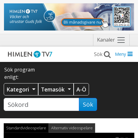
Näytä
Kanaler
valikko
Meny
Sök program
enligt:
Kategori
Temasök
A-Ö
Sök
Standardvideospelare
Alternativ videospelare