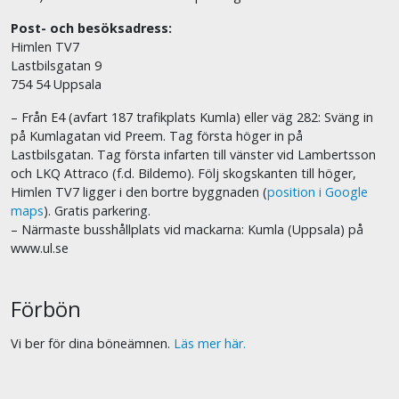
Post- och besöksadress:
Himlen TV7
Lastbilsgatan 9
754 54 Uppsala
– Från E4 (avfart 187 trafikplats Kumla) eller väg 282: Sväng in
på Kumlagatan vid Preem. Tag första höger in på
Lastbilsgatan. Tag första infarten till vänster vid Lambertsson
och LKQ Attraco (f.d. Bildemo). Följ skogskanten till höger,
Himlen TV7 ligger i den bortre byggnaden (
position i Google
maps
). Gratis parkering.
– Närmaste busshållplats vid mackarna: Kumla (Uppsala) på
www.ul.se
Förbön
Vi ber för dina böneämnen.
Läs mer här.