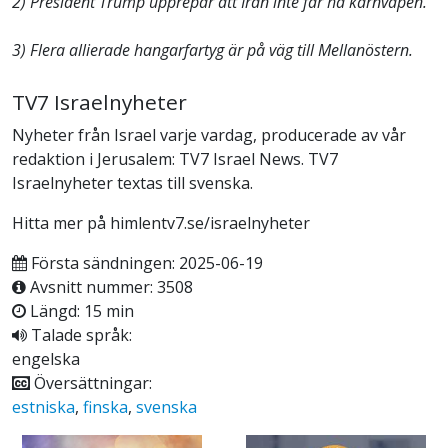
2) President Trump upprepar att Iran inte får ha kärnvapen.
3) Flera allierade hangarfartyg är på väg till Mellanöstern.
TV7 Israelnyheter
Nyheter från Israel varje vardag, producerade av vår
redaktion i Jerusalem: TV7 Israel News. TV7
Israelnyheter textas till svenska.
Hitta mer på himlentv7.se/israelnyheter
Första sändningen: 2025-06-19
Avsnitt nummer: 3508
Längd: 15 min
Talade språk:
engelska
Översättningar:
estniska
,
finska
,
svenska