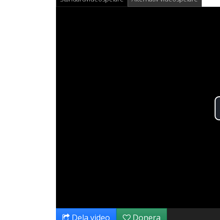
Dela video
Donera