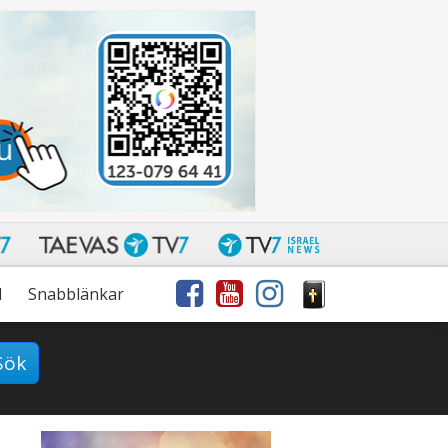
l
Snabblänkar
Sök