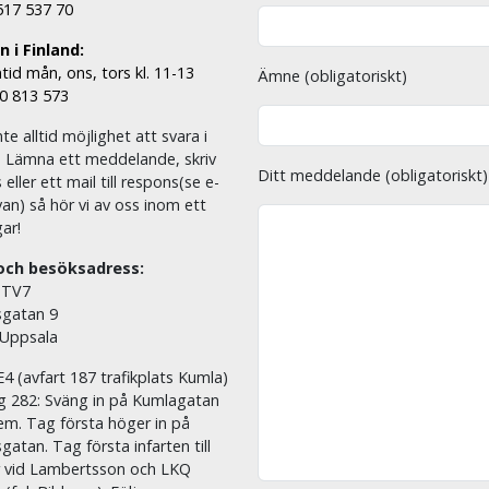
 517 537 70
 i Finland:
tid mån, ons, tors kl. 11-13
Ämne (obligatoriskt)
00 813 573
nte alltid möjlighet att svara i
. Lämna ett meddelande, skriv
Ditt meddelande (obligatoriskt)
eller ett mail till respons(se e-
an) så hör vi av oss inom ett
ar!
och besöksadress:
 TV7
sgatan 9
 Uppsala
E4 (avfart 187 trafikplats Kumla)
äg 282: Sväng in på Kumlagatan
em. Tag första höger in på
sgatan. Tag första infarten till
r vid Lambertsson och LKQ