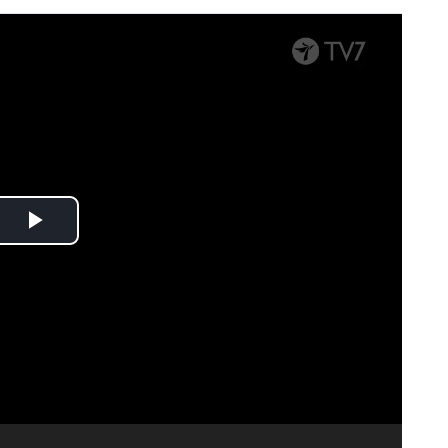
Spela
upp
video