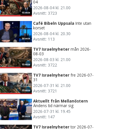
04
2026-08-04 kl. 21.00
Avsnitt: 3723
15 min
Café Bibeln Uppsala
Inte utan
korset
2026-08-04 kl. 20.30
Avsnitt: 113
30 min
TV7 Israelnyheter
mån 2026-
08-03
2026-08-03 kl. 21.00
Avsnitt: 3722
15 min
TV7 Israelnyheter
fre 2026-07-
31
2026-07-31 kl. 21.00
Avsnitt: 3721
15 min
Aktuellt från Mellanöstern
Ändens tid närmar sig
2026-07-31 kl. 19.45
Avsnitt: 147
30 min
TV7 Israelnyheter
tor 2026-07-