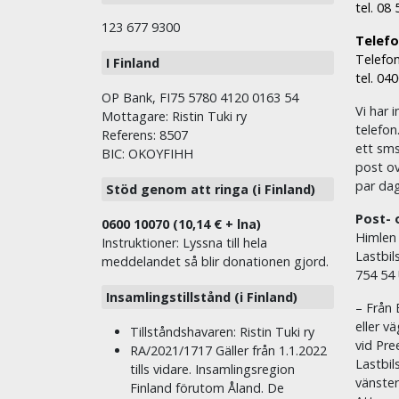
tel. 08
123 677 9300
Telefon
Telefon
I Finland
tel. 04
OP Bank, FI75 5780 4120 0163 54
Vi har i
Mottagare: Ristin Tuki ry
telefon
Referens: 8507
ett sms 
BIC: OKOYFIHH
post ov
par dag
Stöd genom att ringa (i Finland)
Post- 
0600 10070 (10,14 € + lna)
Himlen
Instruktioner: Lyssna till hela
Lastbil
meddelandet så blir donationen gjord.
754 54
Insamlingstillstånd (i Finland)
– Från 
eller v
Tillståndshavaren: Ristin Tuki ry
vid Pre
RA/2021/1717 Gäller från 1.1.2022
Lastbil
tills vidare. Insamlingsregion
vänste
Finland förutom Åland. De