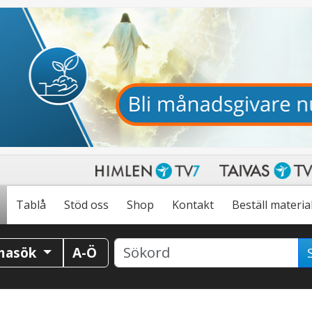
Tablå
Stöd oss
Shop
Kontakt
Beställ materia
masök
A-Ö