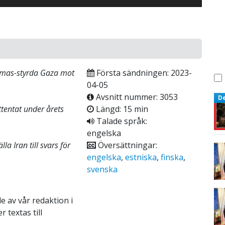
Hamas-styrda Gaza mot
Första sändningen: 2023-
04-05
Avsnitt nummer: 3053
D
ttentat under årets
Längd: 15 min
Talade språk:
engelska
la Iran till svars för
Översättningar:
engelska
,
estniska
,
finska
,
svenska
e av vår redaktion i
 textas till