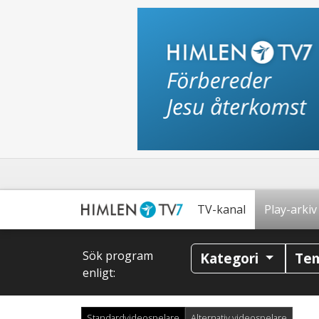
TV-kanal
Play-arkiv
Sök program
Kategori
Te
enligt:
Standardvideospelare
Alternativ videospelare