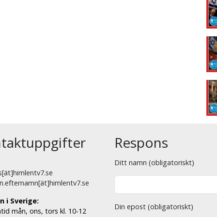
taktuppgifter
Respons
Ditt namn (obligatoriskt)
[ät]himlentv7.se
n.efternamn[ät]himlentv7.se
n i Sverige:
Din epost (obligatoriskt)
tid mån, ons, tors kl. 10-12