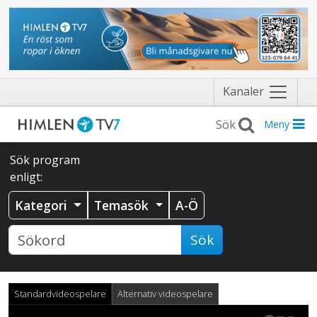
Näytä
Kanaler
valikko
Meny
Sök program
enligt:
Kategori
Temasök
A-Ö
Sök
Standardvideospelare
Alternativ videospelare