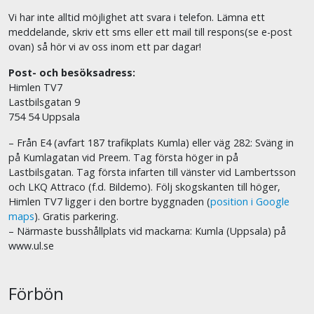
Vi har inte alltid möjlighet att svara i telefon. Lämna ett
meddelande, skriv ett sms eller ett mail till respons(se e-post
ovan) så hör vi av oss inom ett par dagar!
Post- och besöksadress:
Himlen TV7
Lastbilsgatan 9
754 54 Uppsala
– Från E4 (avfart 187 trafikplats Kumla) eller väg 282: Sväng in
på Kumlagatan vid Preem. Tag första höger in på
Lastbilsgatan. Tag första infarten till vänster vid Lambertsson
och LKQ Attraco (f.d. Bildemo). Följ skogskanten till höger,
Himlen TV7 ligger i den bortre byggnaden (
position i Google
maps
). Gratis parkering.
– Närmaste busshållplats vid mackarna: Kumla (Uppsala) på
www.ul.se
Förbön