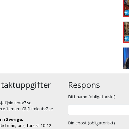
taktuppgifter
Respons
Ditt namn (obligatoriskt)
[ät]himlentv7.se
n.efternamn[ät]himlentv7.se
n i Sverige:
Din epost (obligatoriskt)
tid mån, ons, tors kl. 10-12