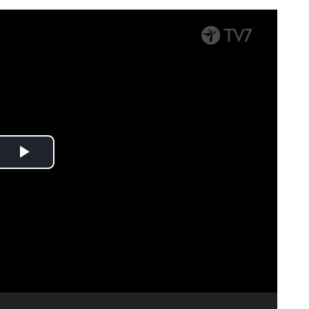
Spela
upp
video