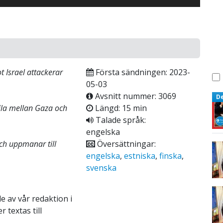
t Israel attackerar
Första sändningen: 2023-
05-03
Avsnitt nummer: 3069
D
ila mellan Gaza och
Längd: 15 min
Talade språk:
engelska
ch uppmanar till
Översättningar:
engelska
,
estniska
,
finska
,
svenska
e av vår redaktion i
 textas till