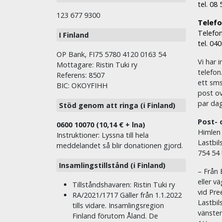
tel. 08
123 677 9300
Telefon
Telefon
I Finland
tel. 04
OP Bank, FI75 5780 4120 0163 54
Vi har i
Mottagare: Ristin Tuki ry
telefon
Referens: 8507
ett sms 
BIC: OKOYFIHH
post ov
par dag
Stöd genom att ringa (i Finland)
Post- 
0600 10070 (10,14 € + lna)
Himlen
Instruktioner: Lyssna till hela
Lastbil
meddelandet så blir donationen gjord.
754 54
Insamlingstillstånd (i Finland)
– Från 
eller v
Tillståndshavaren: Ristin Tuki ry
vid Pre
RA/2021/1717 Gäller från 1.1.2022
Lastbil
tills vidare. Insamlingsregion
vänste
Finland förutom Åland. De