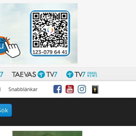
l
Snabblänkar
Sök