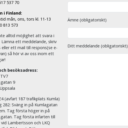
 517 537 70
 i Finland:
tid mån, ons, tors kl. 11-13
Ämne (obligatoriskt)
00 813 573
nte alltid möjlighet att svara i
. Lämna ett meddelande, skriv
Ditt meddelande (obligatoriskt)
eller ett mail till respons(se e-
an) så hör vi av oss inom ett
ar!
och besöksadress:
 TV7
sgatan 9
 Uppsala
E4 (avfart 187 trafikplats Kumla)
äg 282: Sväng in på Kumlagatan
em. Tag första höger in på
sgatan. Tag första infarten till
r vid Lambertsson och LKQ