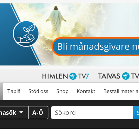
Tablå
Stöd oss
Shop
Kontakt
Beställ materia
masök
A-Ö