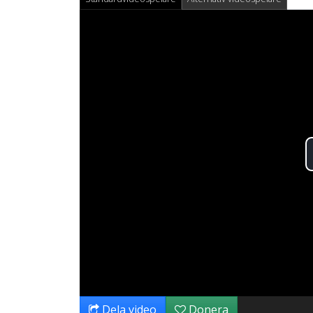
Dela video
Donera