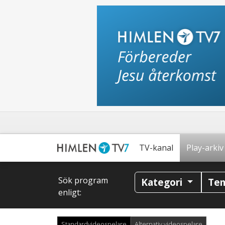
TV-kanal
Play-arkiv
Sök program
Kategori
Te
enligt:
Standardvideospelare
Alternativ videospelare