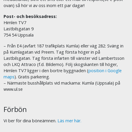
ovan) så hör vi av oss inom ett par dagar!
Post- och besöksadress:
Himlen TV7
Lastbilsgatan 9
754 54 Uppsala
– Från E4 (avfart 187 trafikplats Kumla) eller väg 282: Sväng in
på Kumlagatan vid Preem. Tag första höger in på
Lastbilsgatan. Tag första infarten till vänster vid Lambertsson
och LKQ Attraco (f.d. Bildemo). Följ skogskanten till höger,
Himlen TV7 ligger i den bortre byggnaden (
position i Google
maps
). Gratis parkering.
– Närmaste busshållplats vid mackarna: Kumla (Uppsala) på
www.ul.se
Förbön
Vi ber för dina böneämnen.
Läs mer här.