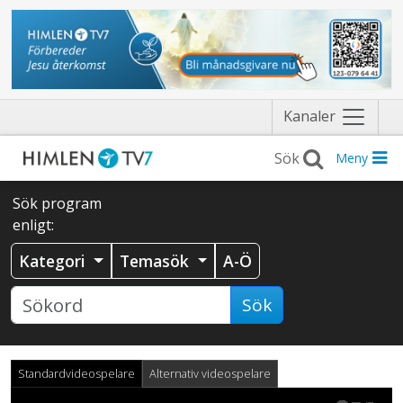
Näytä
Kanaler
valikko
Meny
Sök program
enligt:
Kategori
Temasök
A-Ö
Sök
Standardvideospelare
Alternativ videospelare