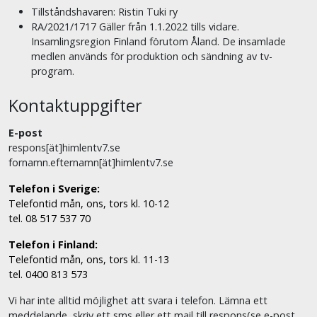
Tillståndshavaren: Ristin Tuki ry
RA/2021/1717 Gäller från 1.1.2022 tills vidare.
Insamlingsregion Finland förutom Åland. De insamlade
medlen används för produktion och sändning av tv-
program.
Kontaktuppgifter
E-post
respons[ät]himlentv7.se
fornamn.efternamn[ät]himlentv7.se
Telefon i Sverige:
Telefontid mån, ons, tors kl. 10-12
tel. 08 517 537 70
Telefon i Finland:
Telefontid mån, ons, tors kl. 11-13
tel. 0400 813 573
Vi har inte alltid möjlighet att svara i telefon. Lämna ett
meddelande, skriv ett sms eller ett mail till respons(se e-post