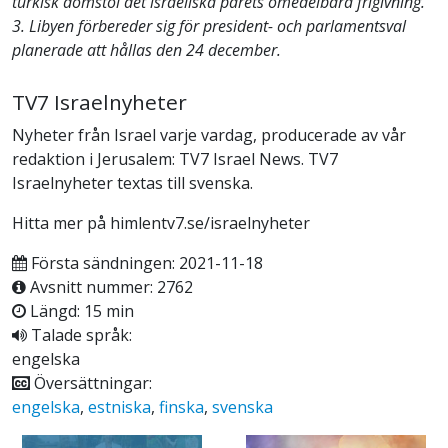
turkisk domstol det israeliska parets omedelbara frigivning.
3. Libyen förbereder sig för president- och parlamentsval
planerade att hållas den 24 december.
TV7 Israelnyheter
Nyheter från Israel varje vardag, producerade av vår
redaktion i Jerusalem: TV7 Israel News. TV7
Israelnyheter textas till svenska.
Hitta mer på himlentv7.se/israelnyheter
Första sändningen: 2021-11-18
Avsnitt nummer: 2762
Längd: 15 min
Talade språk:
engelska
Översättningar:
engelska
,
estniska
,
finska
,
svenska