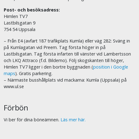
Post- och besöksadress:
Himlen TV7
Lastbilsgatan 9
754 54 Uppsala
– Från E4 (avfart 187 trafikplats Kumla) eller väg 282: Sväng in
på Kumlagatan vid Preem. Tag första höger in på
Lastbilsgatan. Tag första infarten till vänster vid Lambertsson
och LKQ Attraco (f.d. Bildemo). Följ skogskanten till höger,
Himlen TV7 ligger i den bortre byggnaden (
position i Google
maps
). Gratis parkering.
– Närmaste busshållplats vid mackarna: Kumla (Uppsala) på
www.ul.se
Förbön
Vi ber för dina böneämnen.
Läs mer här.