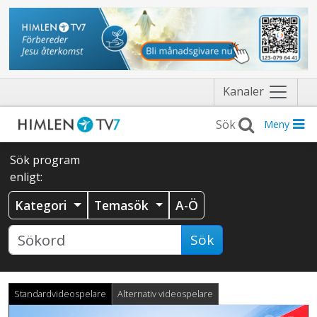
Näytä
Kanaler
valikko
Meny
Sök program
enligt:
Kategori
Temasök
A-Ö
Sök
Standardvideospelare
Alternativ videospelare