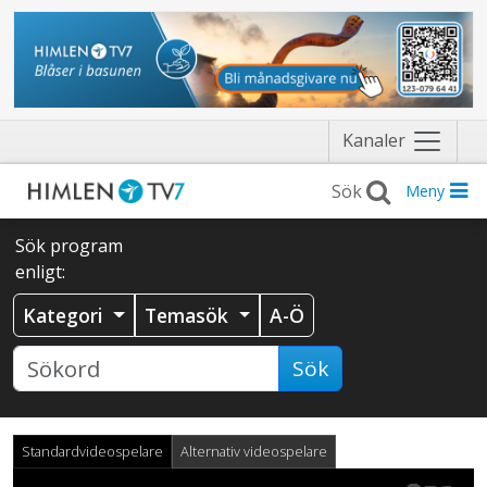
Näytä
Kanaler
valikko
Meny
Sök program
enligt:
Kategori
Temasök
A-Ö
Sök
Standardvideospelare
Alternativ videospelare