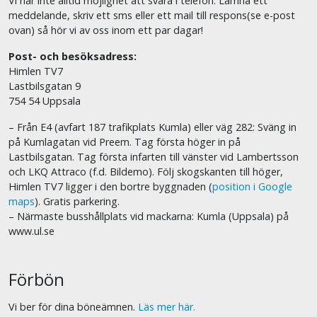
Vi har inte alltid möjlighet att svara i telefon. Lämna ett
meddelande, skriv ett sms eller ett mail till respons(se e-post
ovan) så hör vi av oss inom ett par dagar!
Post- och besöksadress:
Himlen TV7
Lastbilsgatan 9
754 54 Uppsala
– Från E4 (avfart 187 trafikplats Kumla) eller väg 282: Sväng in
på Kumlagatan vid Preem. Tag första höger in på
Lastbilsgatan. Tag första infarten till vänster vid Lambertsson
och LKQ Attraco (f.d. Bildemo). Följ skogskanten till höger,
Himlen TV7 ligger i den bortre byggnaden (
position i Google
maps
). Gratis parkering.
– Närmaste busshållplats vid mackarna: Kumla (Uppsala) på
www.ul.se
Förbön
Vi ber för dina böneämnen.
Läs mer här.