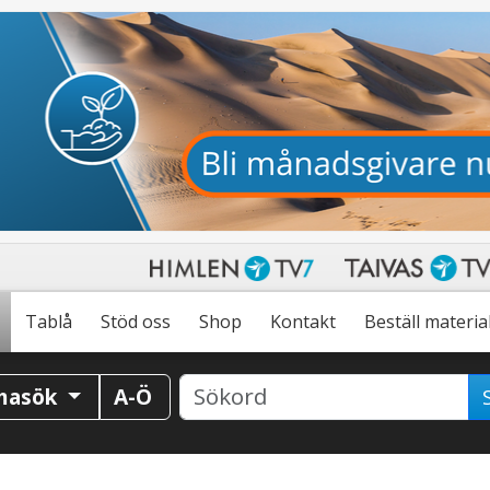
Tablå
Stöd oss
Shop
Kontakt
Beställ materia
masök
A-Ö