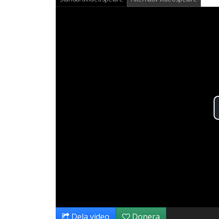
Dela video
Donera