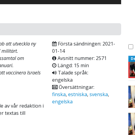
ab att utveckla ny
Första sändningen: 2021-
militärt.
01-14
ngssamtal om
Avsnitt nummer: 2571
D
anuari.
Längd: 15 min
tt vaccinera Israels
Talade språk:
engelska
Översättningar:
finska
,
estniska
,
svenska
,
engelska
e av vår redaktion i
 textas till