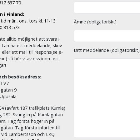
 517 537 70
 i Finland:
tid mån, ons, tors kl. 11-13
Ämne (obligatoriskt)
00 813 573
nte alltid möjlighet att svara i
. Lämna ett meddelande, skriv
Ditt meddelande (obligatoriskt)
eller ett mail till respons(se e-
an) så hör vi av oss inom ett
ar!
och besöksadress:
 TV7
sgatan 9
 Uppsala
E4 (avfart 187 trafikplats Kumla)
äg 282: Sväng in på Kumlagatan
em. Tag första höger in på
sgatan. Tag första infarten till
r vid Lambertsson och LKQ