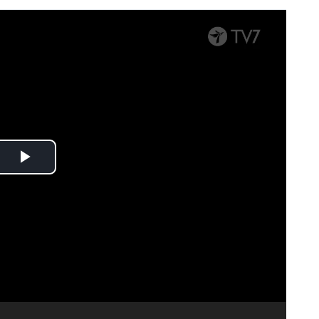
Spela
upp
video