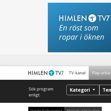
TV-kanal
Play-arkiv
Sök program
Kategori
Te
enligt:
Standardvideospelare
Alternativ videospelare