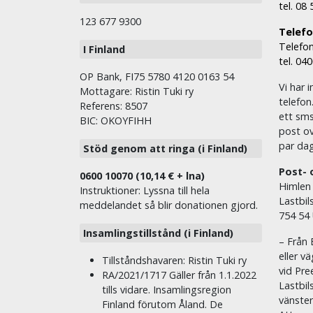
tel. 08
123 677 9300
Telefon
Telefon
I Finland
tel. 04
OP Bank, FI75 5780 4120 0163 54
Vi har i
Mottagare: Ristin Tuki ry
telefon
Referens: 8507
ett sms 
BIC: OKOYFIHH
post ov
par dag
Stöd genom att ringa (i Finland)
Post- 
0600 10070 (10,14 € + lna)
Himlen
Instruktioner: Lyssna till hela
Lastbil
meddelandet så blir donationen gjord.
754 54
Insamlingstillstånd (i Finland)
– Från 
eller v
Tillståndshavaren: Ristin Tuki ry
vid Pre
RA/2021/1717 Gäller från 1.1.2022
Lastbil
tills vidare. Insamlingsregion
vänste
Finland förutom Åland. De