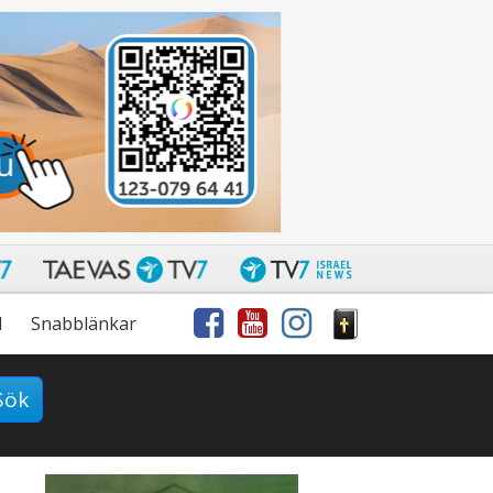
l
Snabblänkar
Sök