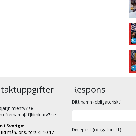
taktuppgifter
Respons
Ditt namn (obligatoriskt)
[ät]himlentv7.se
n.efternamn[ät]himlentv7.se
n i Sverige:
Din epost (obligatoriskt)
tid mån, ons, tors kl. 10-12