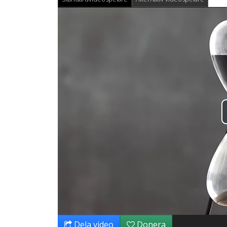
Dela video
Donera