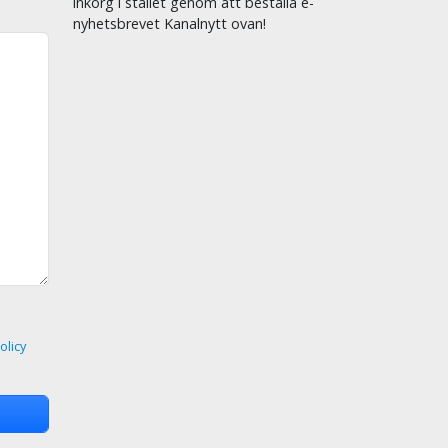
inkorg i stället genom att beställa e-
nyhetsbrevet Kanalnytt ovan!
olicy