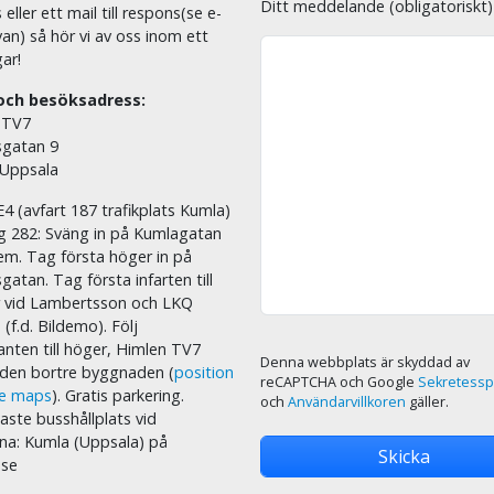
Ditt meddelande (obligatoriskt)
eller ett mail till respons(se e-
an) så hör vi av oss inom ett
ar!
och besöksadress:
 TV7
sgatan 9
 Uppsala
E4 (avfart 187 trafikplats Kumla)
äg 282: Sväng in på Kumlagatan
em. Tag första höger in på
sgatan. Tag första infarten till
r vid Lambertsson och LKQ
 (f.d. Bildemo). Följ
nten till höger, Himlen TV7
Denna webbplats är skyddad av
i den bortre byggnaden (
position
reCAPTCHA och Google
Sekretessp
le maps
). Gratis parkering.
och
Användarvillkoren
gäller.
ste busshållplats vid
na: Kumla (Uppsala) på
.se