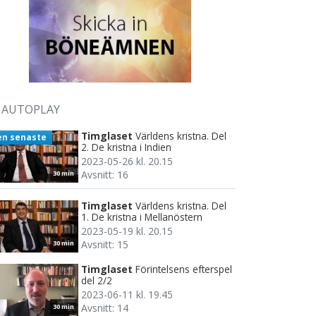
AUTOPLAY
Timglaset
Världens kristna. Del
en senaste
2. De kristna i Indien
2023-05-26 kl. 20.15
Avsnitt: 16
30 min
Timglaset
Världens kristna. Del
1. De kristna i Mellanöstern
2023-05-19 kl. 20.15
Avsnitt: 15
30 min
Timglaset
Förintelsens efterspel
del 2/2
2023-06-11 kl. 19.45
Avsnitt: 14
30 min