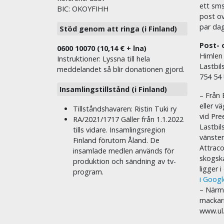
ett sms 
BIC: OKOYFIHH
post ov
par dag
Stöd genom att ringa (i Finland)
Post- 
0600 10070 (10,14 € + lna)
Himlen
Instruktioner: Lyssna till hela
Lastbil
meddelandet så blir donationen gjord.
754 54
Insamlingstillstånd (i Finland)
– Från 
eller v
Tillståndshavaren: Ristin Tuki ry
vid Pre
RA/2021/1717 Gäller från 1.1.2022
Lastbil
tills vidare. Insamlingsregion
vänste
Finland förutom Åland. De
Attraco
insamlade medlen används för
skogska
produktion och sändning av tv-
ligger 
program.
i Goog
– Närma
mackar
www.ul