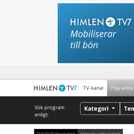
TV-kanal
Play-arkiv
Sök program
Kategori
Te
enligt:
Standardvideospelare
Alternativ videospelare