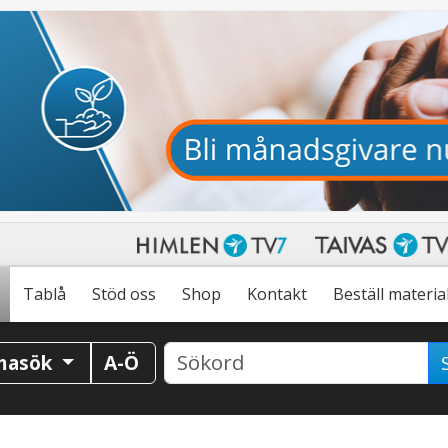
Tablå
Stöd oss
Shop
Kontakt
Beställ materia
masök
A-Ö