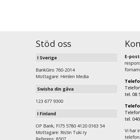
Stöd oss
Kon
E-post
I Sverige
respons
fornam
BankGiro 760-2014
Mottagare: Himlen Media
Telefo
Telefon
Swisha din gåva
tel. 08
123 677 9300
Telefon
Telefon
I Finland
tel. 04
OP Bank, FI75 5780 4120 0163 54
Vi har i
Mottagare: Ristin Tuki ry
telefon
Referens: 8507