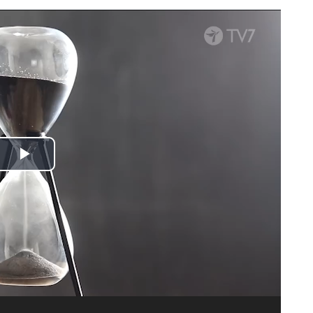
Spela
upp
video