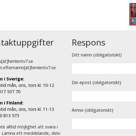
taktuppgifter
Respons
Ditt namn (obligatoriskt)
[ät]himlentv7.se
n.efternamn[ät]himlentv7.se
n i Sverige:
Din epost (obligatoriskt)
tid mån, ons, tors kl. 10-12
 517 537 70
 i Finland:
tid mån, ons, tors kl. 11-13
Ämne (obligatoriskt)
00 813 573
nte alltid möjlighet att svara i
. Lämna ett meddelande, skriv