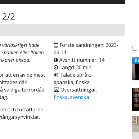
 2/2
 världskriget hade
Första sändningen: 2023-
 Spanien eller Italien
06-11
rikaner bistod.
Avsnitt nummer: 14
D
Längd: 30 min
ör att en av de mest
Talade språk:
ittades där.
spanska, finska
vå väldiga terrordåd.
Översättningar:
dag.
finska
,
svenska
en och författaren
många synvinklar.