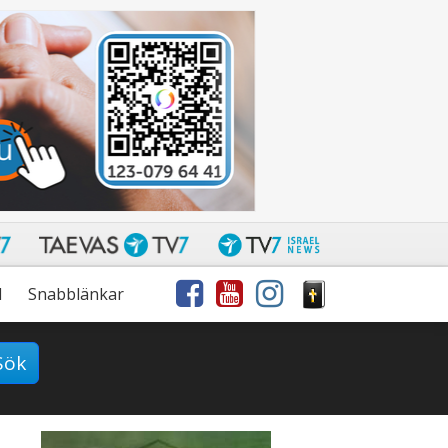
l
Snabblänkar
Sök