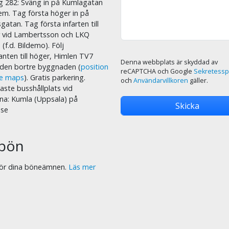
äg 282: Sväng in på Kumlagatan
em. Tag första höger in på
sgatan. Tag första infarten till
r vid Lambertsson och LKQ
 (f.d. Bildemo). Följ
nten till höger, Himlen TV7
Denna webbplats är skyddad av
i den bortre byggnaden (
position
reCAPTCHA och Google
Sekretessp
le maps
). Gratis parkering.
och
Användarvillkoren
gäller.
ste busshållplats vid
na: Kumla (Uppsala) på
.se
bön
 för dina böneämnen.
Läs mer