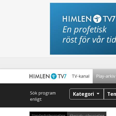
TV-kanal
Play-arkiv
Sök program
Kategori
Te
enligt:
Standardvideospelare
Alternativ videospelare