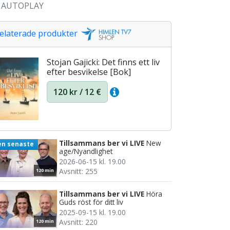
AUTOPLAY
elaterade produkter
Stojan Gajicki: Det finns ett liv
efter besvikelse [Bok]
120 kr / 12 €
Tillsammans ber vi LIVE
New
en senaste
age/Nyandlighet
2026-06-15 kl. 19.00
Avsnitt: 255
120 min
Tillsammans ber vi LIVE
Höra
Guds röst för ditt liv
2025-09-15 kl. 19.00
Avsnitt: 220
120 min