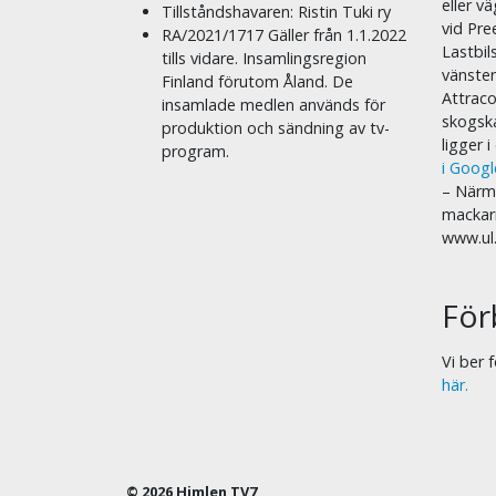
eller v
Tillståndshavaren: Ristin Tuki ry
vid Pre
RA/2021/1717 Gäller från 1.1.2022
Lastbil
tills vidare. Insamlingsregion
vänste
Finland förutom Åland. De
Attraco
insamlade medlen används för
skogska
produktion och sändning av tv-
ligger 
program.
i Goog
– Närma
mackar
www.ul
För
Vi ber
här.
© 2026 Himlen TV7