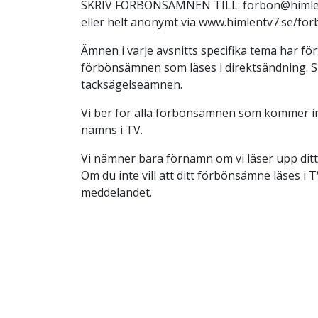
SKRIV FÖRBÖNSÄMNEN TILL: forbon@himlen
eller helt anonymt via www.himlentv7.se/for
Ämnen i varje avsnitts specifika tema har fört
förbönsämnen som läses i direktsändning. S
tacksägelseämnen.
Vi ber för alla förbönsämnen som kommer in
nämns i TV.
Vi nämner bara förnamn om vi läser upp dit
Om du inte vill att ditt förbönsämne läses i TV
meddelandet.