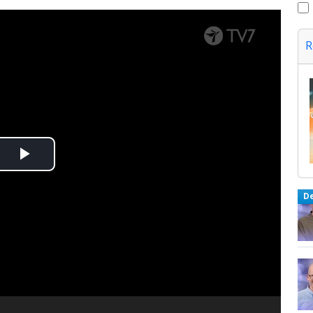
R
Spela
upp
D
video