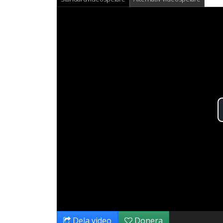
Dela video
Donera