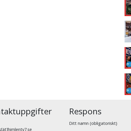
taktuppgifter
Respons
Ditt namn (obligatoriskt)
[ät]himlentv7.se