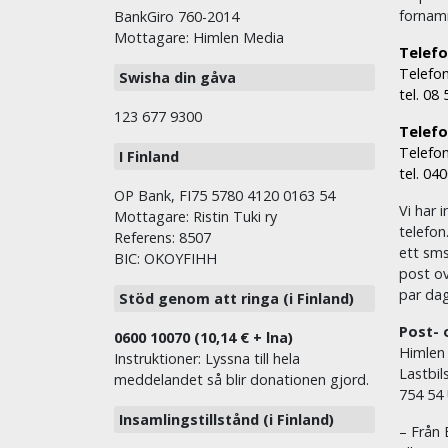
fornam
BankGiro 760-2014
Mottagare: Himlen Media
Telefo
Telefon
Swisha din gåva
tel. 08
123 677 9300
Telefon
Telefon
I Finland
tel. 04
OP Bank, FI75 5780 4120 0163 54
Vi har i
Mottagare: Ristin Tuki ry
telefon
Referens: 8507
ett sms 
BIC: OKOYFIHH
post ov
par dag
Stöd genom att ringa (i Finland)
Post- 
0600 10070 (10,14 € + lna)
Himlen
Instruktioner: Lyssna till hela
Lastbil
meddelandet så blir donationen gjord.
754 54
Insamlingstillstånd (i Finland)
– Från 