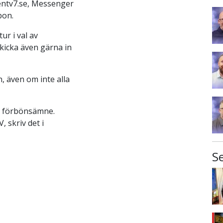
tv7.se, Messenger
bon.
ur i val av
kicka även gärna in
, även om inte alla
t förbönsämne.
, skriv det i
S