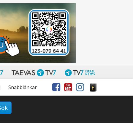
l
Snabblänkar
Sök