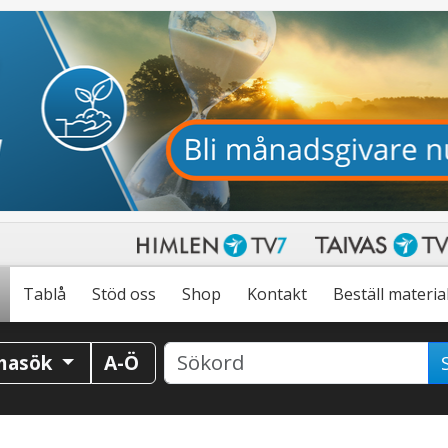
Tablå
Stöd oss
Shop
Kontakt
Beställ materia
masök
A-Ö