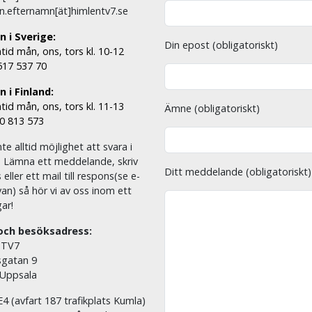
n.efternamn[ät]himlentv7.se
n i Sverige:
Din epost (obligatoriskt)
tid mån, ons, tors kl. 10-12
 517 537 70
 i Finland:
tid mån, ons, tors kl. 11-13
Ämne (obligatoriskt)
00 813 573
nte alltid möjlighet att svara i
. Lämna ett meddelande, skriv
Ditt meddelande (obligatoriskt)
eller ett mail till respons(se e-
an) så hör vi av oss inom ett
ar!
och besöksadress:
 TV7
sgatan 9
 Uppsala
E4 (avfart 187 trafikplats Kumla)