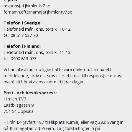
respons[ät]himlentv7.se
fornamn.efternamn[ät]himlentv7.se
Telefon i Sverige:
Telefontid mån, ons, tors kl. 10-12
tel. 08 517 537 70
Telefon i Finland:
Telefontid mån, ons, tors kl. 11-13
tel. 0400 813 573
Vi har inte alltid möjlighet att svara i telefon. Lämna ett
meddelande, skriv ett sms eller ett mail till respons(se e-post
ovan) så hör vi av oss inom ett par dagar!
Post- och besöksadress:
Himlen TV7
Lastbilsgatan 9
754 54 Uppsala
– Från E4 (avfart 187 trafikplats Kumla) eller väg 282: Sväng in
på Kumlagatan vid Preem. Tag första höger in på