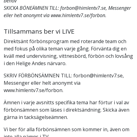
behov
SKICKA BÖNEÄMNEN TILL: forbon@himlentv7.se, Messenger
eller helt anonymt via www.himlentv7.se/forbon.
Tillsammans ber vi LIVE
Direktsänt förbönsprogram med roterande team och
med fokus på olika teman varje gång. Förvänta dig en
kväll med undervisning, vittnesbörd, förbön och lovsång
i den Helige Andes närvaro.
SKRIV FÖRBÖNSÄMNEN TILL: forbon@himlentv7.se,
Messenger eller helt anonymt via
www.himlentv7.se/forbon.
Ämnen i varje avsnitts specifika tema har förtur i val av
förbönsämnen som läses i direktsändning. Skicka även
gärna in tacksägelseämnen.
Vi ber för alla förbönsämnen som kommer in, även om
inte alla nämns i TV.