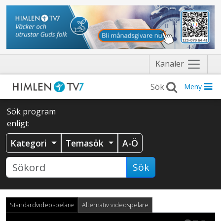
Näytä
Kanaler
valikko
Meny
Sök program
enligt:
Kategori
Temasök
A-Ö
Sök
Standardvideospelare
Alternativ videospelare