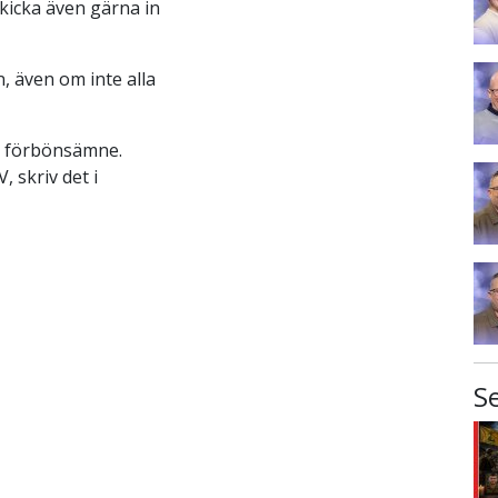
kicka även gärna in
, även om inte alla
t förbönsämne.
, skriv det i
S