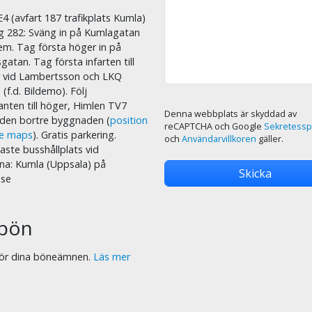
E4 (avfart 187 trafikplats Kumla)
äg 282: Sväng in på Kumlagatan
em. Tag första höger in på
sgatan. Tag första infarten till
r vid Lambertsson och LKQ
 (f.d. Bildemo). Följ
nten till höger, Himlen TV7
Denna webbplats är skyddad av
i den bortre byggnaden (
position
reCAPTCHA och Google
Sekretessp
le maps
). Gratis parkering.
och
Användarvillkoren
gäller.
ste busshållplats vid
na: Kumla (Uppsala) på
.se
bön
 för dina böneämnen.
Läs mer