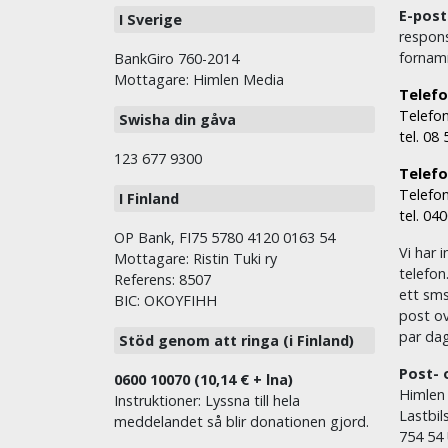
E-post
I Sverige
respons
fornam
BankGiro 760-2014
Mottagare: Himlen Media
Telefo
Telefon
Swisha din gåva
tel. 08
123 677 9300
Telefon
Telefon
I Finland
tel. 04
OP Bank, FI75 5780 4120 0163 54
Vi har i
Mottagare: Ristin Tuki ry
telefon
Referens: 8507
ett sms 
BIC: OKOYFIHH
post ov
par dag
Stöd genom att ringa (i Finland)
Post- 
0600 10070 (10,14 € + lna)
Himlen
Instruktioner: Lyssna till hela
Lastbil
meddelandet så blir donationen gjord.
754 54