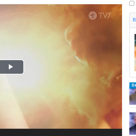
R
Spela
upp
D
video