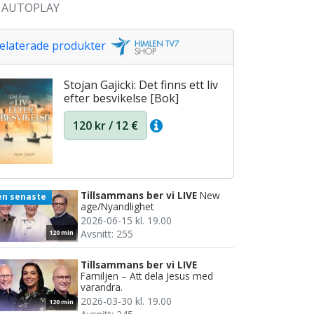
AUTOPLAY
elaterade produkter
Stojan Gajicki: Det finns ett liv
efter besvikelse [Bok]
120 kr / 12 €
Tillsammans ber vi LIVE
New
en senaste
age/Nyandlighet
2026-06-15 kl. 19.00
Avsnitt: 255
120 min
Tillsammans ber vi LIVE
Familjen – Att dela Jesus med
varandra.
2026-03-30 kl. 19.00
120 min