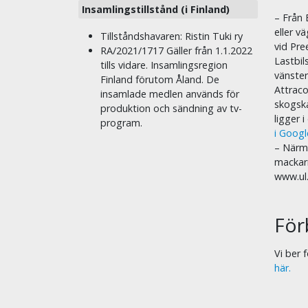
Insamlingstillstånd (i Finland)
– Från 
eller v
Tillståndshavaren: Ristin Tuki ry
vid Pre
RA/2021/1717 Gäller från 1.1.2022
Lastbil
tills vidare. Insamlingsregion
vänste
Finland förutom Åland. De
Attraco
insamlade medlen används för
skogska
produktion och sändning av tv-
ligger 
program.
i Goog
– Närma
mackar
www.ul
För
Vi ber
här.