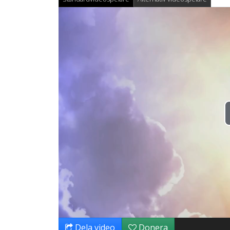
Dela video
Donera