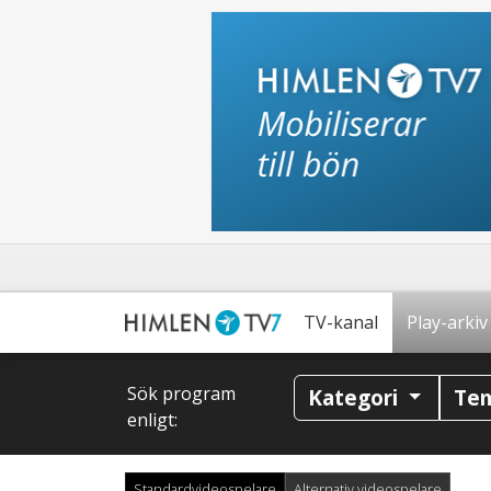
TV-kanal
Play-arkiv
Sök program
Kategori
Te
enligt:
Standardvideospelare
Alternativ videospelare