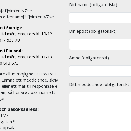
Ditt namn (obligatoriskt)
[ät]himlentv7.se
n.efternamn[ät]himlentv7.se
n i Sverige:
Din epost (obligatoriskt)
tid mån, ons, tors kl. 10-12
 517 537 70
 i Finland:
tid mån, ons, tors kl. 11-13
Ämne (obligatoriskt)
00 813 573
nte alltid möjlighet att svara i
. Lämna ett meddelande, skriv
Ditt meddelande (obligatoriskt)
eller ett mail till respons(se e-
an) så hör vi av oss inom ett
ar!
och besöksadress:
 TV7
sgatan 9
 Uppsala