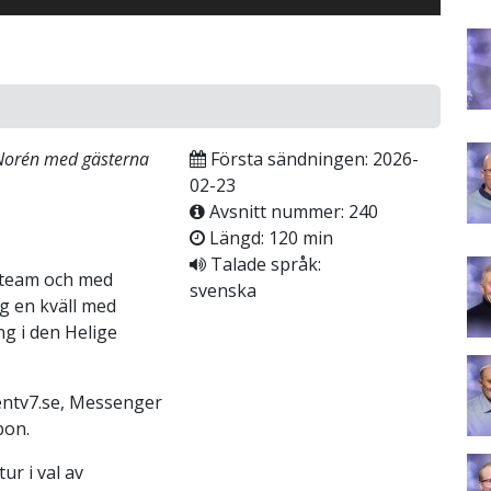
 Norén med gästerna
Första sändningen: 2026-
02-23
Avsnitt nummer: 240
Längd: 120 min
Talade språk:
 team och med
svenska
g en kväll med
ng i den Helige
tv7.se, Messenger
bon.
ur i val av