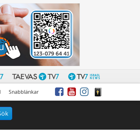
l
Snabblänkar
Sök