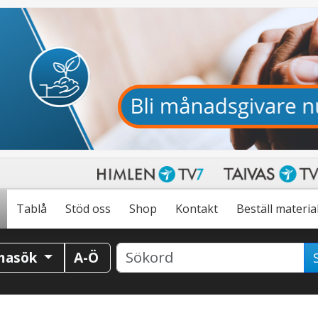
Tablå
Stöd oss
Shop
Kontakt
Beställ materia
masök
A-Ö