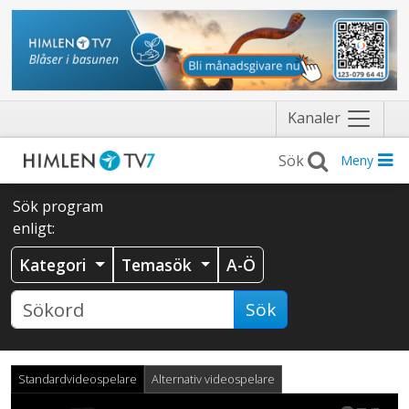
Näytä
Kanaler
valikko
Meny
Sök program
enligt:
Kategori
Temasök
A-Ö
Sök
Standardvideospelare
Alternativ videospelare