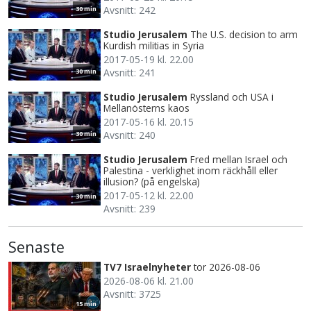
Avsnitt: 242
30 min
Studio Jerusalem
The U.S. decision to arm
Kurdish militias in Syria
2017-05-19 kl. 22.00
Avsnitt: 241
30 min
Studio Jerusalem
Ryssland och USA i
Mellanösterns kaos
2017-05-16 kl. 20.15
Avsnitt: 240
30 min
Studio Jerusalem
Fred mellan Israel och
Palestina - verklighet inom räckhåll eller
illusion? (på engelska)
2017-05-12 kl. 22.00
30 min
Avsnitt: 239
Senaste
TV7 Israelnyheter
tor 2026-08-06
2026-08-06 kl. 21.00
Avsnitt: 3725
15 min