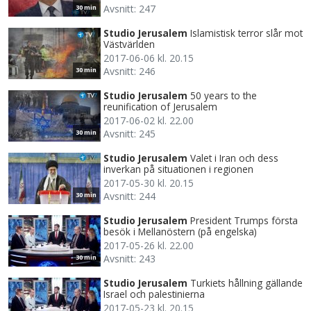
Avsnitt: 247
30 min
Studio Jerusalem
Islamistisk terror slår mot
Västvärlden
2017-06-06 kl. 20.15
Avsnitt: 246
30 min
Studio Jerusalem
50 years to the
reunification of Jerusalem
2017-06-02 kl. 22.00
Avsnitt: 245
30 min
Studio Jerusalem
Valet i Iran och dess
inverkan på situationen i regionen
2017-05-30 kl. 20.15
Avsnitt: 244
30 min
Studio Jerusalem
President Trumps första
besök i Mellanöstern (på engelska)
2017-05-26 kl. 22.00
Avsnitt: 243
30 min
Studio Jerusalem
Turkiets hållning gällande
Israel och palestinierna
2017-05-23 kl. 20.15