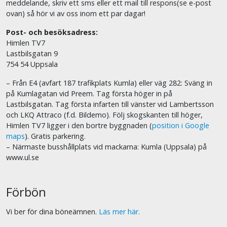
meddelande, skriv ett sms eller ett mail till respons(se e-post
ovan) så hör vi av oss inom ett par dagar!
Post- och besöksadress:
Himlen TV7
Lastbilsgatan 9
754 54 Uppsala
– Från E4 (avfart 187 trafikplats Kumla) eller väg 282: Sväng in
på Kumlagatan vid Preem. Tag första höger in på
Lastbilsgatan. Tag första infarten till vänster vid Lambertsson
och LKQ Attraco (f.d. Bildemo). Följ skogskanten till höger,
Himlen TV7 ligger i den bortre byggnaden (
position i Google
maps
). Gratis parkering.
– Närmaste busshållplats vid mackarna: Kumla (Uppsala) på
www.ul.se
Förbön
Vi ber för dina böneämnen.
Läs mer här.