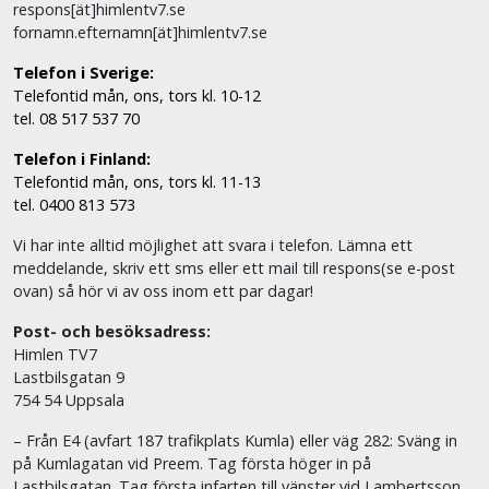
respons[ät]himlentv7.se
fornamn.efternamn[ät]himlentv7.se
Telefon i Sverige:
Telefontid mån, ons, tors kl. 10-12
tel. 08 517 537 70
Telefon i Finland:
Telefontid mån, ons, tors kl. 11-13
tel. 0400 813 573
Vi har inte alltid möjlighet att svara i telefon. Lämna ett
meddelande, skriv ett sms eller ett mail till respons(se e-post
ovan) så hör vi av oss inom ett par dagar!
Post- och besöksadress:
Himlen TV7
Lastbilsgatan 9
754 54 Uppsala
– Från E4 (avfart 187 trafikplats Kumla) eller väg 282: Sväng in
på Kumlagatan vid Preem. Tag första höger in på
Lastbilsgatan. Tag första infarten till vänster vid Lambertsson