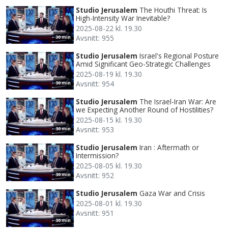
Studio Jerusalem
The Houthi Threat: Is
High-Intensity War Inevitable?
2025-08-22 kl. 19.30
Avsnitt: 955
30 min
Studio Jerusalem
Israel's Regional Posture
Amid Significant Geo-Strategic Challenges
2025-08-19 kl. 19.30
Avsnitt: 954
30 min
Studio Jerusalem
The Israel-Iran War: Are
we Expecting Another Round of Hostilities?
2025-08-15 kl. 19.30
Avsnitt: 953
30 min
Studio Jerusalem
Iran : Aftermath or
Intermission?
2025-08-05 kl. 19.30
Avsnitt: 952
30 min
Studio Jerusalem
Gaza War and Crisis
2025-08-01 kl. 19.30
Avsnitt: 951
30 min