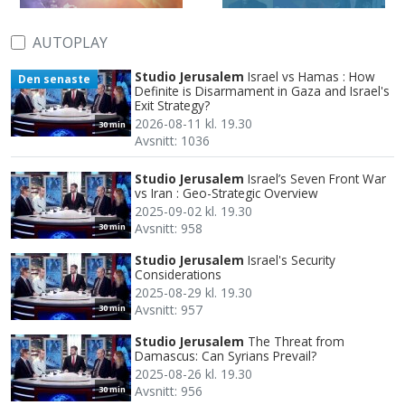
AUTOPLAY
Studio Jerusalem
Israel vs Hamas : How
Den senaste
Definite is Disarmament in Gaza and Israel's
Exit Strategy?
2026-08-11 kl. 19.30
30 min
Avsnitt: 1036
Studio Jerusalem
Israel’s Seven Front War
vs Iran : Geo-Strategic Overview
2025-09-02 kl. 19.30
Avsnitt: 958
30 min
Studio Jerusalem
Israel's Security
Considerations
2025-08-29 kl. 19.30
Avsnitt: 957
30 min
Studio Jerusalem
The Threat from
Damascus: Can Syrians Prevail?
2025-08-26 kl. 19.30
Avsnitt: 956
30 min