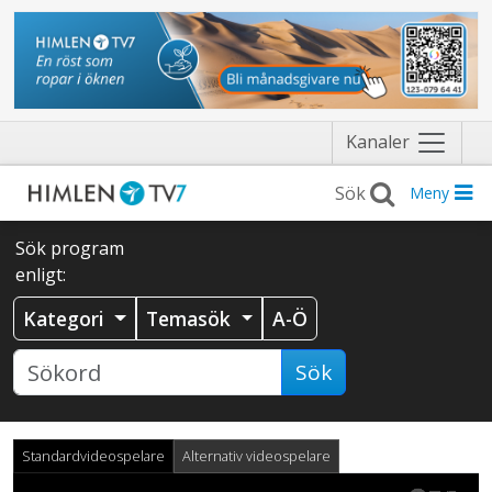
Näytä
Kanaler
valikko
Meny
Sök program
enligt:
Kategori
Temasök
A-Ö
Sök
Standardvideospelare
Alternativ videospelare