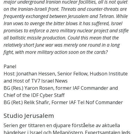
major underground Iranian nuclear facilities, all is not quiet
on the Iranian-Israeli front. Threats and counter-threats are
frequently exchanged between Jerusalem and Tehran. While
Iran vows to avenge the bitter blows it has suffered, Israel
promises to enforce a zero military nuclear project and stifle
all ballistic missile production. Could this mean that the
relatively short June war was merely one round in a long
fight, with more military action soon on the cards?
Panel
Host: Jonathan Hessen, Senior Fellow, Hudson Institute
and Host of TV7 Israel News
BG (Res.) Yaron Rosen, former IAF Commander and
Chief of the IDF Cyber Staff
BG (Ret.) Relik Shafir, Former IAF Tel Nof Commander
Studio Jerusalem
Serien ger tittaren en djupare förståelse av aktuella
händelser i Israel och Mellanöstern. Expertsamtalen leds