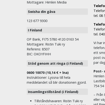
Mottagare: Himlen Media
Telefo
Telefon
Swisha din gåva
tel. 08
123 677 9300
Telefon
Telefon
I Finland
tel. 04
OP Bank, FI75 5780 4120 0163 54
Vi har i
Mottagare: Ristin Tuki ry
telefon
Referens: 8507
ett sms 
BIC: OKOYFIHH
post ov
par dag
Stöd genom att ringa (i Finland)
Post- 
0600 10070 (10,14 € + lna)
Himlen
Instruktioner: Lyssna till hela
Lastbil
meddelandet så blir donationen gjord.
754 54
Insamlingstillstånd (i Finland)
– Från 
eller v
Tillståndshavaren: Ristin Tuki ry
vid Pre