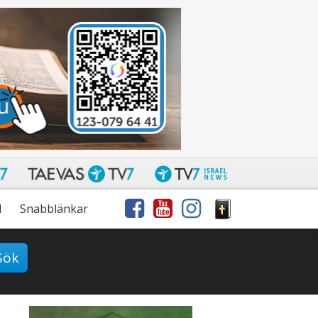
l
Snabblänkar
Sök