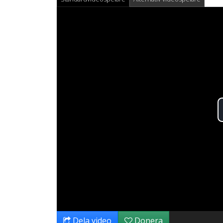
Dela video
Donera