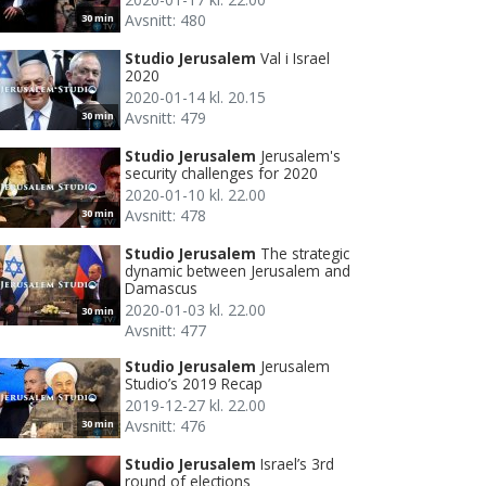
Avsnitt: 480
30 min
Studio Jerusalem
Val i Israel
2020
2020-01-14 kl. 20.15
Avsnitt: 479
30 min
Studio Jerusalem
Jerusalem's
security challenges for 2020
2020-01-10 kl. 22.00
Avsnitt: 478
30 min
Studio Jerusalem
The strategic
dynamic between Jerusalem and
Damascus
2020-01-03 kl. 22.00
30 min
Avsnitt: 477
Studio Jerusalem
Jerusalem
Studio’s 2019 Recap
2019-12-27 kl. 22.00
Avsnitt: 476
30 min
Studio Jerusalem
Israel’s 3rd
round of elections