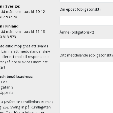
n i Sverige:
Din epost (obligatoriskt)
tid mån, ons, tors kl. 10-12
 517 537 70
 i Finland:
tid mån, ons, tors kl. 11-13
Ämne (obligatoriskt)
00 813 573
nte alltid möjlighet att svara i
. Lämna ett meddelande, skriv
Ditt meddelande (obligatoriskt)
eller ett mail till respons(se e-
an) så hör vi av oss inom ett
ar!
och besöksadress:
 TV7
sgatan 9
 Uppsala
E4 (avfart 187 trafikplats Kumla)
äg 282: Sväng in på Kumlagatan
em. Tag första höger in på