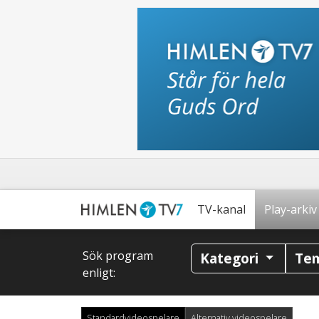
TV-kanal
Play-arkiv
Sök program
Kategori
Te
enligt:
Standardvideospelare
Alternativ videospelare