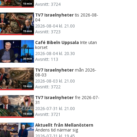
Avsnitt: 3724
15 min
TV7 Israelnyheter
tis 2026-08-
04
2026-08-04 kl. 21.00
Avsnitt: 3723
15 min
Café Bibeln Uppsala
Inte utan
korset
2026-08-04 kl. 20.30
Avsnitt: 113
30 min
TV7 Israelnyheter
mån 2026-
08-03
2026-08-03 kl. 21.00
Avsnitt: 3722
15 min
TV7 Israelnyheter
fre 2026-07-
31
2026-07-31 kl. 21.00
Avsnitt: 3721
15 min
Aktuellt från Mellanöstern
Ändens tid närmar sig
2026-07-31 kl. 19.45