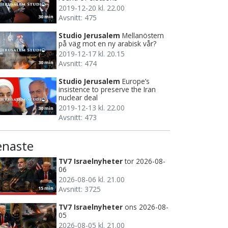
2019-12-20 kl. 22.00
Avsnitt: 475
30 min
Studio Jerusalem
Mellanöstern
på väg mot en ny arabisk vår?
2019-12-17 kl. 20.15
Avsnitt: 474
30 min
Studio Jerusalem
Europe’s
insistence to preserve the Iran
nuclear deal
2019-12-13 kl. 22.00
30 min
Avsnitt: 473
enaste
TV7 Israelnyheter
tor 2026-08-
06
2026-08-06 kl. 21.00
Avsnitt: 3725
15 min
TV7 Israelnyheter
ons 2026-08-
05
2026-08-05 kl. 21.00