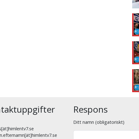
taktuppgifter
Respons
Ditt namn (obligatoriskt)
[ät]himlentv7.se
n.efternamn[ät]himlentv7.se