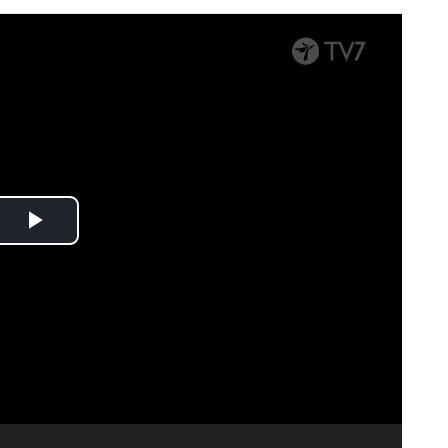
Spela
upp
video