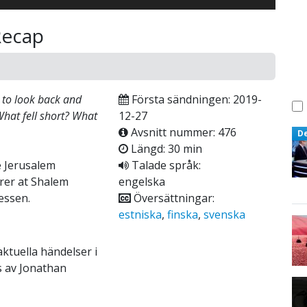
Recap
e to look back and
Första sändningen: 2019-
hat fell short? What
12-27
Avsnitt nummer: 476
D
Längd: 30 min
e Jerusalem
Talade språk:
urer at Shalem
engelska
essen.
Översättningar:
estniska
,
finska
,
svenska
aktuella händelser i
s av Jonathan