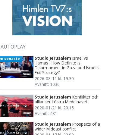
AUTOPLAY
Studio Jerusalem
Israel vs
en senaste
Hamas : How Definite is
Disarmament in Gaza and Israel's
Exit Strategy?
30 min
2026-08-11 kl. 19.30
Avsnitt: 1036
Studio Jerusalem
Konflikter och
allianser i östra Medelhavet
2020-01-21 kl. 20.15
Avsnitt: 481
30 min
Studio Jerusalem
Prospects of a
wider Mideast conflict
2020-01-17 kl. 22.00