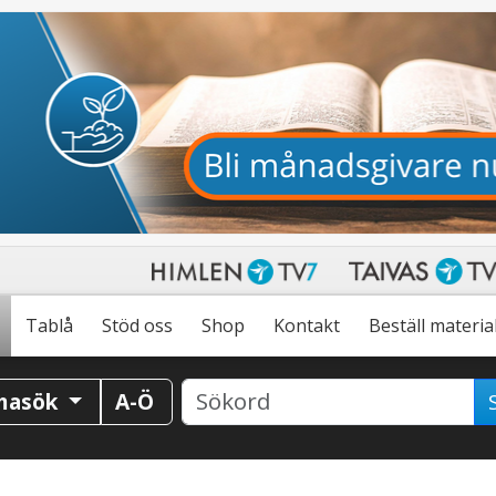
Tablå
Stöd oss
Shop
Kontakt
Beställ materia
masök
A-Ö