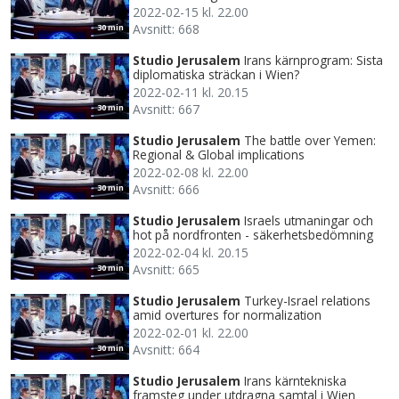
2022-02-15 kl. 22.00
Avsnitt: 668
30 min
Studio Jerusalem
Irans kärnprogram: Sista
diplomatiska sträckan i Wien?
2022-02-11 kl. 20.15
Avsnitt: 667
30 min
Studio Jerusalem
The battle over Yemen:
Regional & Global implications
2022-02-08 kl. 22.00
Avsnitt: 666
30 min
Studio Jerusalem
Israels utmaningar och
hot på nordfronten - säkerhetsbedömning
2022-02-04 kl. 20.15
Avsnitt: 665
30 min
Studio Jerusalem
Turkey-Israel relations
amid overtures for normalization
2022-02-01 kl. 22.00
Avsnitt: 664
30 min
Studio Jerusalem
Irans kärntekniska
framsteg under utdragna samtal i Wien