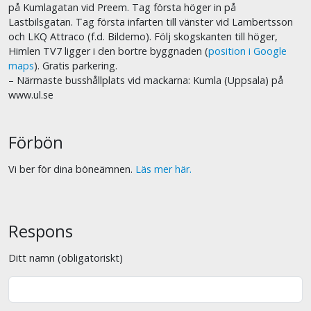
på Kumlagatan vid Preem. Tag första höger in på
Lastbilsgatan. Tag första infarten till vänster vid Lambertsson
och LKQ Attraco (f.d. Bildemo). Följ skogskanten till höger,
Himlen TV7 ligger i den bortre byggnaden (
position i Google
maps
). Gratis parkering.
– Närmaste busshållplats vid mackarna: Kumla (Uppsala) på
www.ul.se
Förbön
Vi ber för dina böneämnen.
Läs mer här.
Respons
Ditt namn (obligatoriskt)