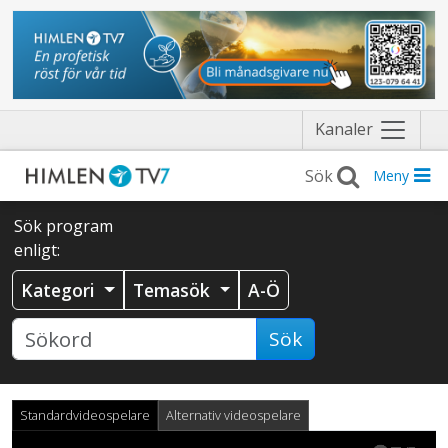
Näytä
Kanaler
valikko
Meny
Sök program
enligt:
Kategori
Temasök
A-Ö
Sök
Standardvideospelare
Alternativ videospelare