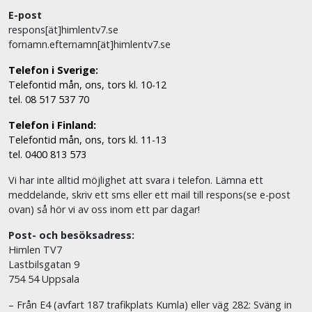
E-post
respons[ät]himlentv7.se
fornamn.efternamn[ät]himlentv7.se
Telefon i Sverige:
Telefontid mån, ons, tors kl. 10-12
tel. 08 517 537 70
Telefon i Finland:
Telefontid mån, ons, tors kl. 11-13
tel. 0400 813 573
Vi har inte alltid möjlighet att svara i telefon. Lämna ett
meddelande, skriv ett sms eller ett mail till respons(se e-post
ovan) så hör vi av oss inom ett par dagar!
Post- och besöksadress:
Himlen TV7
Lastbilsgatan 9
754 54 Uppsala
– Från E4 (avfart 187 trafikplats Kumla) eller väg 282: Sväng in