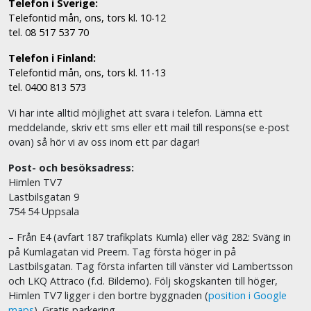
Telefon i Sverige:
Telefontid mån, ons, tors kl. 10-12
tel. 08 517 537 70
Telefon i Finland:
Telefontid mån, ons, tors kl. 11-13
tel. 0400 813 573
Vi har inte alltid möjlighet att svara i telefon. Lämna ett
meddelande, skriv ett sms eller ett mail till respons(se e-post
ovan) så hör vi av oss inom ett par dagar!
Post- och besöksadress:
Himlen TV7
Lastbilsgatan 9
754 54 Uppsala
– Från E4 (avfart 187 trafikplats Kumla) eller väg 282: Sväng in
på Kumlagatan vid Preem. Tag första höger in på
Lastbilsgatan. Tag första infarten till vänster vid Lambertsson
och LKQ Attraco (f.d. Bildemo). Följ skogskanten till höger,
Himlen TV7 ligger i den bortre byggnaden (
position i Google
maps
). Gratis parkering.