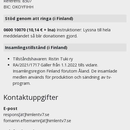
Referens: 8507
BIC: OKOYFIHH
Stöd genom att ringa (i Finland)
0600 10070 (10,14 € + lna)
Instruktioner: Lyssna till hela
meddelandet så blir donationen gjord.
Insamlingstillstånd (i Finland)
Tillståndshavaren: Ristin Tuki ry
RA/2021/1717 Gäller från 1.1.2022 tills vidare.
Insamlingsregion Finland förutom Åland. De insamlade
medlen används för produktion och sändning av tv-
program.
Kontaktuppgifter
E-post
respons[ät]himlentv7.se
fornamn.efternamn[ät]himlentv7.se