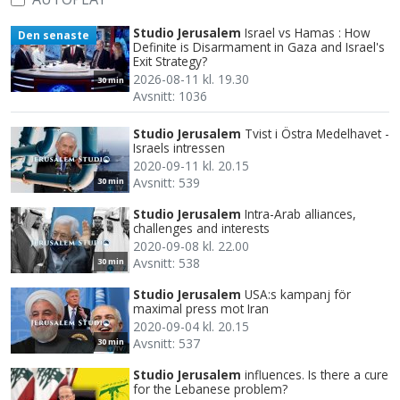
Studio Jerusalem
Israel vs Hamas : How
Den senaste
Definite is Disarmament in Gaza and Israel's
Exit Strategy?
2026-08-11 kl. 19.30
30 min
Avsnitt: 1036
Studio Jerusalem
Tvist i Östra Medelhavet -
Israels intressen
2020-09-11 kl. 20.15
Avsnitt: 539
30 min
Studio Jerusalem
Intra-Arab alliances,
challenges and interests
2020-09-08 kl. 22.00
Avsnitt: 538
30 min
Studio Jerusalem
USA:s kampanj för
maximal press mot Iran
2020-09-04 kl. 20.15
Avsnitt: 537
30 min
Studio Jerusalem
influences. Is there a cure
for the Lebanese problem?