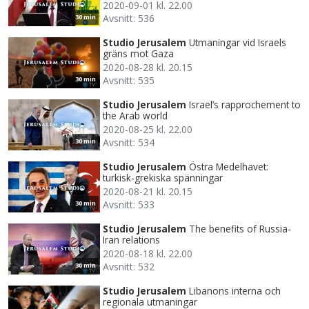
2020-09-01 kl. 22.00
Avsnitt: 536
30 min
Studio Jerusalem
Utmaningar vid Israels
gräns mot Gaza
2020-08-28 kl. 20.15
Avsnitt: 535
30 min
Studio Jerusalem
Israel’s rapprochement to
the Arab world
2020-08-25 kl. 22.00
Avsnitt: 534
30 min
Studio Jerusalem
Östra Medelhavet:
turkisk-grekiska spänningar
2020-08-21 kl. 20.15
Avsnitt: 533
30 min
Studio Jerusalem
The benefits of Russia-
Iran relations
2020-08-18 kl. 22.00
Avsnitt: 532
30 min
Studio Jerusalem
Libanons interna och
regionala utmaningar