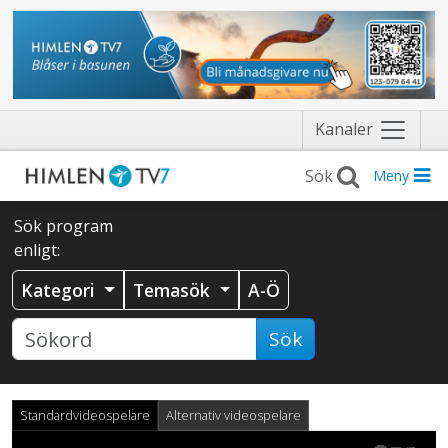
Näytä
Kanaler
valikko
Meny
Sök program
enligt:
Kategori
Temasök
A-Ö
Sök
Standardvideospelare
Alternativ videospelare