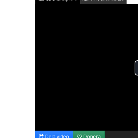
Dela video
Donera