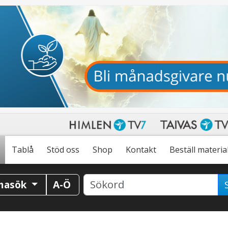
Tablå
Stöd oss
Shop
Kontakt
Beställ materia
masök
A-Ö