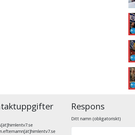
taktuppgifter
Respons
Ditt namn (obligatoriskt)
[ät]himlentv7.se
n.efternamn[ät]himlentv7.se