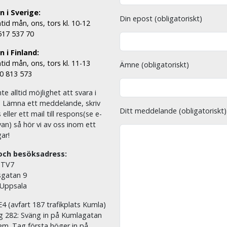
n i Sverige:
Din epost (obligatoriskt)
tid mån, ons, tors kl. 10-12
 517 537 70
 i Finland:
tid mån, ons, tors kl. 11-13
Ämne (obligatoriskt)
00 813 573
nte alltid möjlighet att svara i
. Lämna ett meddelande, skriv
Ditt meddelande (obligatoriskt)
eller ett mail till respons(se e-
an) så hör vi av oss inom ett
ar!
och besöksadress:
 TV7
sgatan 9
 Uppsala
E4 (avfart 187 trafikplats Kumla)
äg 282: Sväng in på Kumlagatan
em. Tag första höger in på