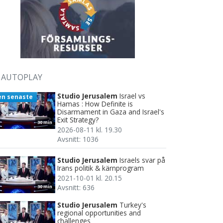
AUTOPLAY
Studio Jerusalem
Israel vs
en senaste
Hamas : How Definite is
Disarmament in Gaza and Israel's
Exit Strategy?
30 min
2026-08-11 kl. 19.30
Avsnitt: 1036
Studio Jerusalem
Israels svar på
Irans politik & kärnprogram
2021-10-01 kl. 20.15
Avsnitt: 636
30 min
Studio Jerusalem
Turkey's
regional opportunities and
challenges