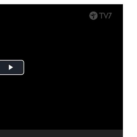
Spela
upp
video