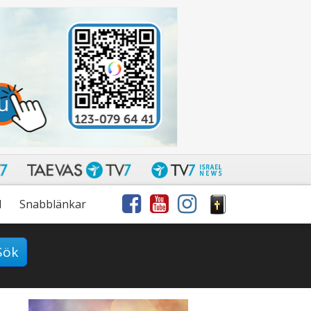
l
Snabblänkar
Sök