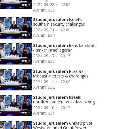
2021-09-28 kl. 22.00
30 min
Avsnitt: 635
Studio Jerusalem
Israel's
southern security challenges
2021-09-21 kl. 22.00
Avsnitt: 634
30 min
Studio Jerusalem
Irans kärnkraft
- tänker Israel agera?
2021-09-17 kl. 20.15
Avsnitt: 633
30 min
Studio Jerusalem
Russia’s
Mideast interests & challenges
2021-09-14 kl. 22.00
Avsnitt: 632
30 min
Studio Jerusalem
Israels
nordfront under Iransk förankring
2021-09-10 kl. 20.15
Avsnitt: 631
30 min
Studio Jerusalem
China’s pivot
Westward amid Great-Power