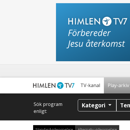
TV-kanal
Play-arkiv
Sök program
Kategori
Te
enligt:
Standardvideospelare
Alternativ videospelare