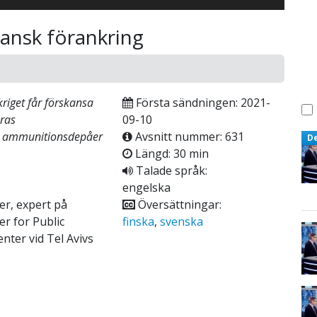
ransk förankring
riget får förskansa
Första sändningen: 2021-
eras
09-10
ch ammunitionsdepåer
Avsnitt nummer: 631
D
Längd: 30 min
Talade språk:
engelska
er, expert på
Översättningar:
r for Public
finska
,
svenska
nter vid Tel Avivs