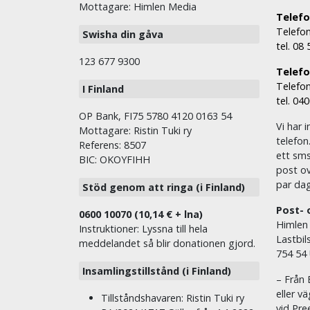
Mottagare: Himlen Media
Telefo
Telefon
Swisha din gåva
tel. 08
123 677 9300
Telefon
Telefon
I Finland
tel. 04
OP Bank, FI75 5780 4120 0163 54
Vi har i
Mottagare: Ristin Tuki ry
telefon
Referens: 8507
ett sms 
BIC: OKOYFIHH
post ov
par dag
Stöd genom att ringa (i Finland)
Post- 
0600 10070 (10,14 € + lna)
Himlen
Instruktioner: Lyssna till hela
Lastbil
meddelandet så blir donationen gjord.
754 54
Insamlingstillstånd (i Finland)
– Från 
eller v
Tillståndshavaren: Ristin Tuki ry
vid Pre