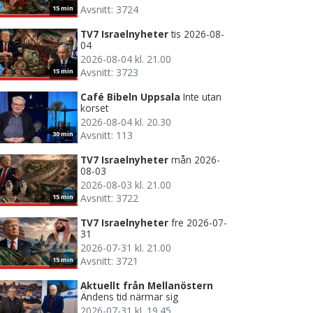
Avsnitt: 3724
15 min
TV7 Israelnyheter
tis 2026-08-
04
2026-08-04 kl. 21.00
Avsnitt: 3723
15 min
Café Bibeln Uppsala
Inte utan
korset
2026-08-04 kl. 20.30
Avsnitt: 113
30 min
TV7 Israelnyheter
mån 2026-
08-03
2026-08-03 kl. 21.00
Avsnitt: 3722
15 min
TV7 Israelnyheter
fre 2026-07-
31
2026-07-31 kl. 21.00
Avsnitt: 3721
15 min
Aktuellt från Mellanöstern
Ändens tid närmar sig
2026-07-31 kl. 19.45