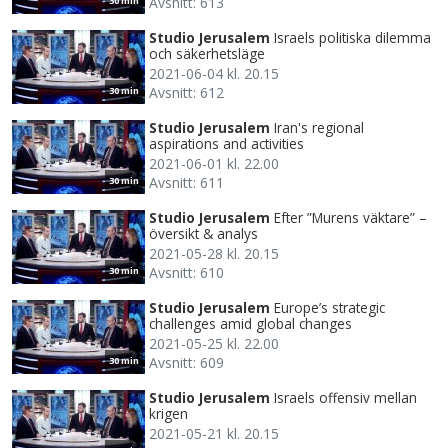
Avsnitt: 613
30 min
Studio Jerusalem
Israels politiska dilemma
och säkerhetsläge
2021-06-04 kl. 20.15
Avsnitt: 612
30 min
Studio Jerusalem
Iran's regional
aspirations and activities
2021-06-01 kl. 22.00
Avsnitt: 611
30 min
Studio Jerusalem
Efter ”Murens väktare” –
översikt & analys
2021-05-28 kl. 20.15
Avsnitt: 610
30 min
Studio Jerusalem
Europe’s strategic
challenges amid global changes
2021-05-25 kl. 22.00
Avsnitt: 609
30 min
Studio Jerusalem
Israels offensiv mellan
krigen
2021-05-21 kl. 20.15