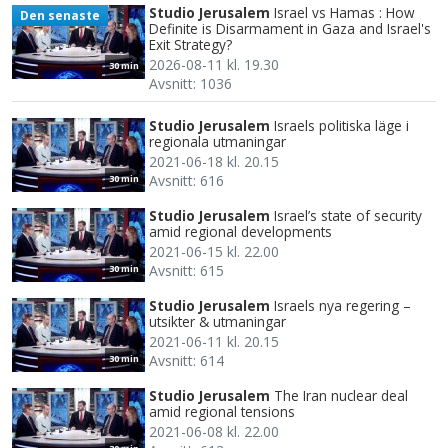
Studio Jerusalem
Israel vs Hamas : How
Den senaste
Definite is Disarmament in Gaza and Israel's
Exit Strategy?
2026-08-11 kl. 19.30
30 min
Avsnitt: 1036
Studio Jerusalem
Israels politiska läge i
regionala utmaningar
2021-06-18 kl. 20.15
Avsnitt: 616
30 min
Studio Jerusalem
Israel’s state of security
amid regional developments
2021-06-15 kl. 22.00
Avsnitt: 615
30 min
Studio Jerusalem
Israels nya regering –
utsikter & utmaningar
2021-06-11 kl. 20.15
Avsnitt: 614
30 min
Studio Jerusalem
The Iran nuclear deal
amid regional tensions
2021-06-08 kl. 22.00