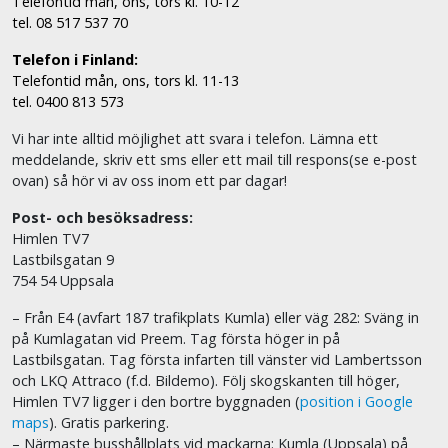
Telefontid mån, ons, tors kl. 10-12
tel. 08 517 537 70
Telefon i Finland:
Telefontid mån, ons, tors kl. 11-13
tel. 0400 813 573
Vi har inte alltid möjlighet att svara i telefon. Lämna ett
meddelande, skriv ett sms eller ett mail till respons(se e-post
ovan) så hör vi av oss inom ett par dagar!
Post- och besöksadress:
Himlen TV7
Lastbilsgatan 9
754 54 Uppsala
– Från E4 (avfart 187 trafikplats Kumla) eller väg 282: Sväng in
på Kumlagatan vid Preem. Tag första höger in på
Lastbilsgatan. Tag första infarten till vänster vid Lambertsson
och LKQ Attraco (f.d. Bildemo). Följ skogskanten till höger,
Himlen TV7 ligger i den bortre byggnaden (
position i Google
maps
). Gratis parkering.
– Närmaste busshållplats vid mackarna: Kumla (Uppsala) på