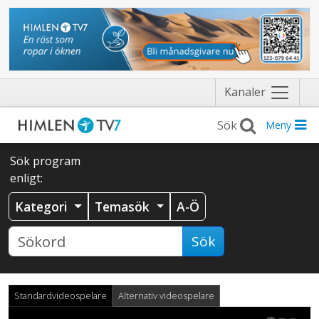
Näytä
Kanaler
valikko
Meny
Sök program
enligt:
Kategori
Temasök
A-Ö
Sök
Standardvideospelare
Alternativ videospelare