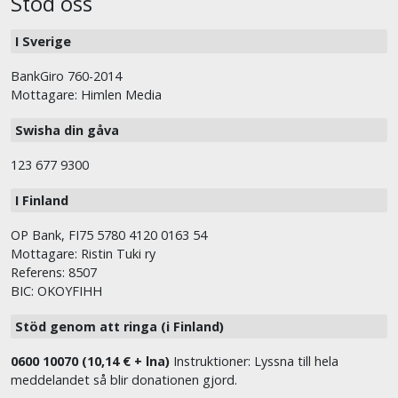
Stöd oss
I Sverige
BankGiro 760-2014
Mottagare: Himlen Media
Swisha din gåva
123 677 9300
I Finland
OP Bank, FI75 5780 4120 0163 54
Mottagare: Ristin Tuki ry
Referens: 8507
BIC: OKOYFIHH
Stöd genom att ringa (i Finland)
0600 10070 (10,14 € + lna)
Instruktioner: Lyssna till hela
meddelandet så blir donationen gjord.