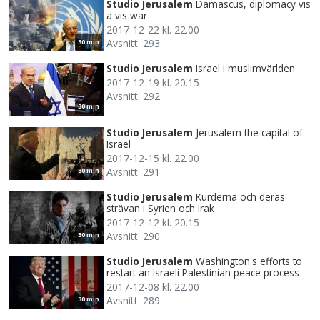
Studio Jerusalem
Damascus, diplomacy vis
a vis war
2017-12-22 kl. 22.00
Avsnitt: 293
30 min
Studio Jerusalem
Israel i muslimvärlden
2017-12-19 kl. 20.15
Avsnitt: 292
30 min
Studio Jerusalem
Jerusalem the capital of
Israel
2017-12-15 kl. 22.00
Avsnitt: 291
30 min
Studio Jerusalem
Kurderna och deras
strävan i Syrien och Irak
2017-12-12 kl. 20.15
Avsnitt: 290
30 min
Studio Jerusalem
Washington's efforts to
restart an Israeli Palestinian peace process
2017-12-08 kl. 22.00
Avsnitt: 289
30 min