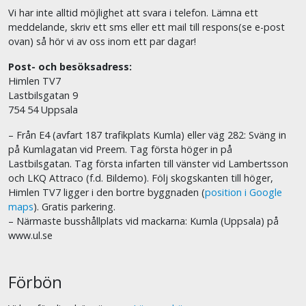
Vi har inte alltid möjlighet att svara i telefon. Lämna ett
meddelande, skriv ett sms eller ett mail till respons(se e-post
ovan) så hör vi av oss inom ett par dagar!
Post- och besöksadress:
Himlen TV7
Lastbilsgatan 9
754 54 Uppsala
– Från E4 (avfart 187 trafikplats Kumla) eller väg 282: Sväng in
på Kumlagatan vid Preem. Tag första höger in på
Lastbilsgatan. Tag första infarten till vänster vid Lambertsson
och LKQ Attraco (f.d. Bildemo). Följ skogskanten till höger,
Himlen TV7 ligger i den bortre byggnaden (
position i Google
maps
). Gratis parkering.
– Närmaste busshållplats vid mackarna: Kumla (Uppsala) på
www.ul.se
Förbön