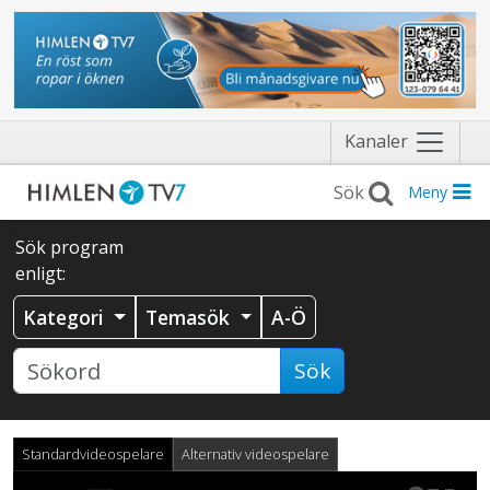
Näytä
Kanaler
valikko
Meny
Sök program
enligt:
Kategori
Temasök
A-Ö
Sök
Standardvideospelare
Alternativ videospelare