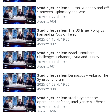
Studio Jerusalem
US-Iran Nuclear Stand-off
: Between Diplomacy and War
2025-04-22 kl. 19.30
Avsnitt: 934
30 min
Studio Jerusalem
The US-Israel Policy vs
Iran and its Axis of Terror
2025-04-15 kl. 19.30
Avsnitt: 932
30 min
Studio Jerusalem
Israel's Northern
Challenges: Lebanon, Syria and Turkey
2025-04-11 kl. 19.30
Avsnitt: 931
30 min
Studio Jerusalem
Damascus v Ankara: The
Syria conundrum
2025-04-08 kl. 19.30
Avsnitt: 930
30 min
Studio Jerusalem
srael’s cyberspace:
operational defense, intelligence & offense
2025-04-04 kl. 19.30
Avsnitt: 929
30 min