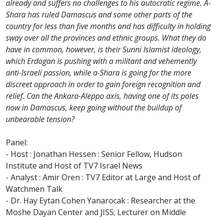
already and suffers no challenges to his autocratic regime. A-
Shara has ruled Damascus and some other parts of the
country for less than five months and has difficulty in holding
sway over all the provinces and ethnic groups. What they do
have in common, however, is their Sunni Islamist ideology,
which Erdogan is pushing with a militant and vehemently
anti-Israeli passion, while a-Shara is going for the more
discreet approach in order to gain foreign recognition and
relief. Can the Ankara-Aleppo axis, having one of its poles
now in Damascus, keep going without the buildup of
unbearable tension?
Panel:
- Host : Jonathan Hessen : Senior Fellow, Hudson
Institute and Host of TV7 Israel News
- Analyst : Amir Oren : TV7 Editor at Large and Host of
Watchmen Talk
- Dr. Hay Eytan Cohen Yanarocak : Researcher at the
Moshe Dayan Center and JISS; Lecturer on Middle