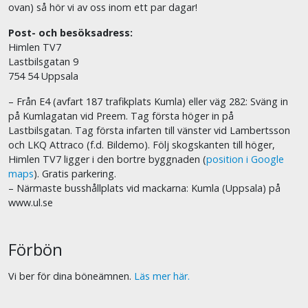
ovan) så hör vi av oss inom ett par dagar!
Post- och besöksadress:
Himlen TV7
Lastbilsgatan 9
754 54 Uppsala
– Från E4 (avfart 187 trafikplats Kumla) eller väg 282: Sväng in
på Kumlagatan vid Preem. Tag första höger in på
Lastbilsgatan. Tag första infarten till vänster vid Lambertsson
och LKQ Attraco (f.d. Bildemo). Följ skogskanten till höger,
Himlen TV7 ligger i den bortre byggnaden (
position i Google
maps
). Gratis parkering.
– Närmaste busshållplats vid mackarna: Kumla (Uppsala) på
www.ul.se
Förbön
Vi ber för dina böneämnen.
Läs mer här.