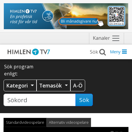
Näytä
Kanaler
valikko
Meny
Sök program
enligt:
Kategori
Temasök
A-Ö
Sök
Standardvideospelare
Alternativ videospelare