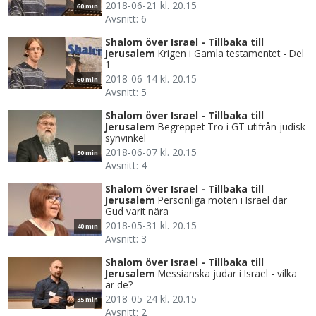
2018-06-21 kl. 20.15
60 min
Avsnitt: 6
Shalom över Israel - Tillbaka till
Jerusalem
Krigen i Gamla testamentet - Del
1
2018-06-14 kl. 20.15
60 min
Avsnitt: 5
Shalom över Israel - Tillbaka till
Jerusalem
Begreppet Tro i GT utifrån judisk
synvinkel
2018-06-07 kl. 20.15
50 min
Avsnitt: 4
Shalom över Israel - Tillbaka till
Jerusalem
Personliga möten i Israel där
Gud varit nära
2018-05-31 kl. 20.15
40 min
Avsnitt: 3
Shalom över Israel - Tillbaka till
Jerusalem
Messianska judar i Israel - vilka
är de?
2018-05-24 kl. 20.15
35 min
Avsnitt: 2