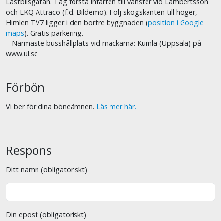
Lastbilsgatan. Tag första infarten till vänster vid Lambertsson
och LKQ Attraco (f.d. Bildemo). Följ skogskanten till höger,
Himlen TV7 ligger i den bortre byggnaden (
position i Google
maps
). Gratis parkering.
– Närmaste busshållplats vid mackarna: Kumla (Uppsala) på
www.ul.se
Förbön
Vi ber för dina böneämnen.
Läs mer här.
Respons
Ditt namn (obligatoriskt)
Din epost (obligatoriskt)