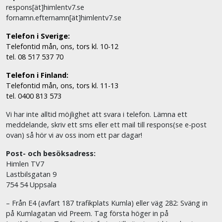
respons[ät]himlentv7.se
fornamn.efternamn[ät]himlentv7.se
Telefon i Sverige:
Telefontid mån, ons, tors kl. 10-12
tel. 08 517 537 70
Telefon i Finland:
Telefontid mån, ons, tors kl. 11-13
tel. 0400 813 573
Vi har inte alltid möjlighet att svara i telefon. Lämna ett
meddelande, skriv ett sms eller ett mail till respons(se e-post
ovan) så hör vi av oss inom ett par dagar!
Post- och besöksadress:
Himlen TV7
Lastbilsgatan 9
754 54 Uppsala
– Från E4 (avfart 187 trafikplats Kumla) eller väg 282: Sväng in
på Kumlagatan vid Preem. Tag första höger in på