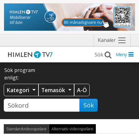
Näytä
Kanaler
valikko
Meny
Sök program
enligt:
Kategori
Temasök
A-Ö
Sök
Standardvideospelare
Alternativ videospelare