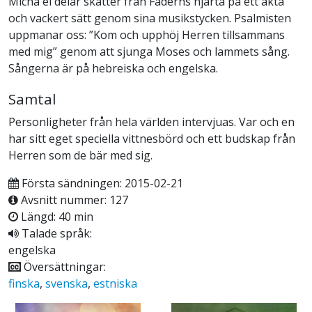
Micha'el delar skatter från Faderns hjärta på ett äkta
och vackert sätt genom sina musikstycken. Psalmisten
uppmanar oss: ”Kom och upphöj Herren tillsammans
med mig” genom att sjunga Moses och lammets sång.
Sångerna är på hebreiska och engelska.
Samtal
Personligheter från hela världen intervjuas. Var och en
har sitt eget speciella vittnesbörd och ett budskap från
Herren som de bär med sig.
Första sändningen: 2015-02-21
Avsnitt nummer: 127
Längd: 40 min
Talade språk:
engelska
Översättningar:
finska
,
svenska
,
estniska