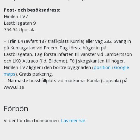
Post- och besöksadress:
Himlen TV7
Lastbilsgatan 9
754 54 Uppsala
– Från E4 (avfart 187 trafikplats Kumla) eller väg 282: Sväng in
på Kumlagatan vid Preem. Tag första höger in på
Lastbilsgatan. Tag första infarten till vänster vid Lambertsson
och LKQ Attraco (f.d. Bildemo). Följ skogskanten till höger,
Himlen TV7 ligger i den bortre byggnaden (
position i Google
maps
). Gratis parkering.
– Närmaste busshållplats vid mackarna: Kumla (Uppsala) på
www.ul.se
Förbön
Vi ber för dina böneämnen.
Läs mer här.