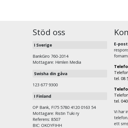
Stöd oss
Kon
E-post
I Sverige
respons
fornam
BankGiro 760-2014
Mottagare: Himlen Media
Telefo
Telefon
Swisha din gåva
tel. 08
123 677 9300
Telefon
Telefon
I Finland
tel. 04
OP Bank, FI75 5780 4120 0163 54
Vi har i
Mottagare: Ristin Tuki ry
telefon
Referens: 8507
ett sms 
BIC: OKOYFIHH