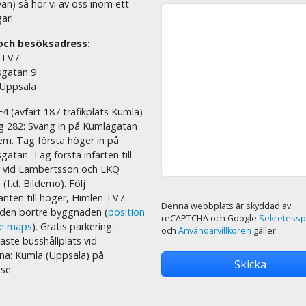
an) så hör vi av oss inom ett
ar!
och besöksadress:
 TV7
sgatan 9
 Uppsala
E4 (avfart 187 trafikplats Kumla)
äg 282: Sväng in på Kumlagatan
em. Tag första höger in på
sgatan. Tag första infarten till
r vid Lambertsson och LKQ
 (f.d. Bildemo). Följ
nten till höger, Himlen TV7
Denna webbplats är skyddad av
i den bortre byggnaden (
position
reCAPTCHA och Google
Sekretessp
le maps
). Gratis parkering.
och
Användarvillkoren
gäller.
ste busshållplats vid
na: Kumla (Uppsala) på
.se