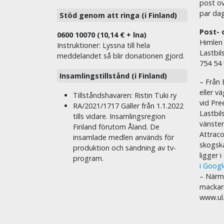
post ov
par dag
Stöd genom att ringa (i Finland)
Post- 
0600 10070 (10,14 € + lna)
Himlen
Instruktioner: Lyssna till hela
Lastbil
meddelandet så blir donationen gjord.
754 54
Insamlingstillstånd (i Finland)
– Från 
eller v
Tillståndshavaren: Ristin Tuki ry
vid Pre
RA/2021/1717 Gäller från 1.1.2022
Lastbil
tills vidare. Insamlingsregion
vänste
Finland förutom Åland. De
Attraco
insamlade medlen används för
skogska
produktion och sändning av tv-
ligger 
program.
i Goog
– Närma
mackar
www.ul