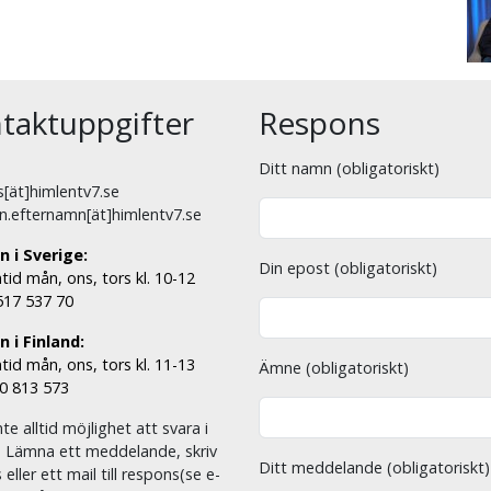
taktuppgifter
Respons
Ditt namn (obligatoriskt)
[ät]himlentv7.se
n.efternamn[ät]himlentv7.se
n i Sverige:
Din epost (obligatoriskt)
tid mån, ons, tors kl. 10-12
 517 537 70
 i Finland:
tid mån, ons, tors kl. 11-13
Ämne (obligatoriskt)
00 813 573
nte alltid möjlighet att svara i
. Lämna ett meddelande, skriv
Ditt meddelande (obligatoriskt)
eller ett mail till respons(se e-