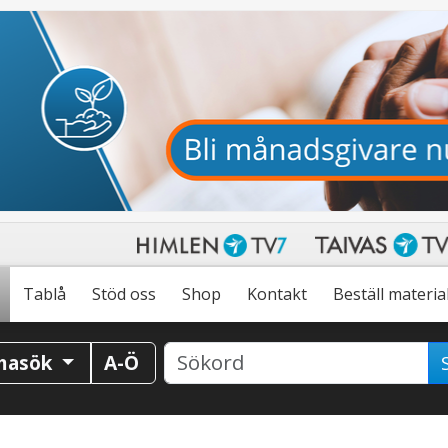
Tablå
Stöd oss
Shop
Kontakt
Beställ materia
masök
A-Ö