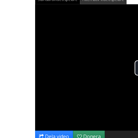
Dela video
Donera