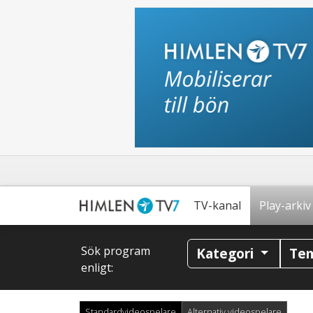
TV-kanal
Play-arkiv
Sök program
Kategori
Te
enligt:
Standardvideospelare
Alternativ videospelare