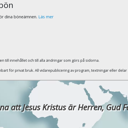
bön
 för dina böneämnen.
Läs mer
 till innehållet och till alla ändringar som görs på sidorna.
rt för privat bruk. All vidarepublicering av program, textningar eller dela
a att Jesus Kristus är Herren, Gud Fade