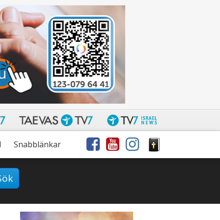
l
Snabblänkar
Sök