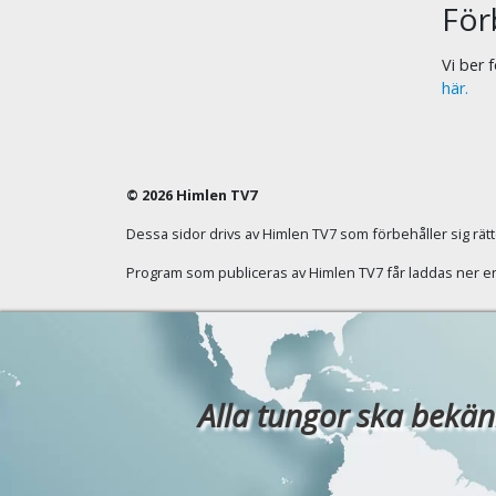
För
Vi ber
här.
© 2026 Himlen TV7
Dessa sidor drivs av Himlen TV7 som förbehåller sig rätten
Program som publiceras av Himlen TV7 får laddas ner enba
Alla tungor ska bekänn