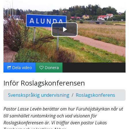
Spela
upp
video
Dela video
Donera
Inför Roslagskonferensen
Svenskspråkig undervisning
Roslagskonferens
Pastor Lasse Levén berättar om hur Furuhöjdskyrkan når ut
till samhället runtomkring och vad visionen för
Roslagskonferensen är. Vi träffar även pastor Lukas