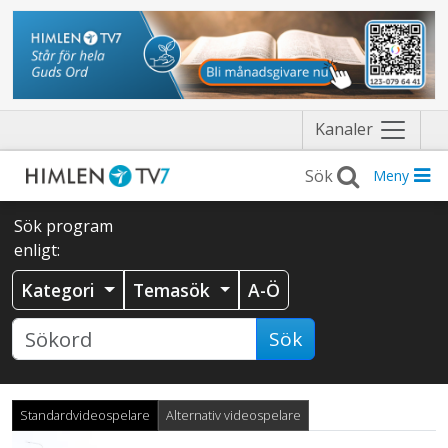
Näytä
Kanaler
valikko
Meny
Sök program
enligt:
Kategori
Temasök
A-Ö
Sök
Standardvideospelare
Alternativ videospelare