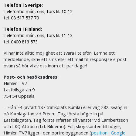
Telefon i Sverige:
Telefontid mån, ons, tors kl. 10-12
tel. 08 517 537 70
Telefon i Finland:
Telefontid mån, ons, tors kl. 11-13
tel. 0400 813 573
Vi har inte alltid möjlighet att svara i telefon. Lämna ett
meddelande, skriv ett sms eller ett mail till respons(se e-post
ovan) så hör vi av oss inom ett par dagar!
Post- och besöksadress:
Himlen TV7
Lastbilsgatan 9
754 54 Uppsala
– Från E4 (avfart 187 trafikplats Kumla) eller väg 282: Sväng in
på Kumlagatan vid Preem. Tag första höger in på
Lastbilsgatan. Tag första infarten till vänster vid Lambertsson
och LKQ Attraco (f.d. Bildemo). Följ skogskanten till höger,
Himlen TV7 ligger i den bortre byggnaden (
position i Google