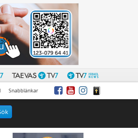
l
Snabblänkar
Sök