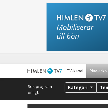
TV-kanal
Play-arkiv
Sök program
Kategori
Te
enligt: