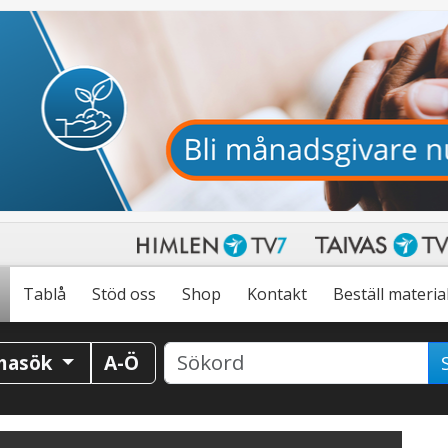
Tablå
Stöd oss
Shop
Kontakt
Beställ materia
masök
A-Ö