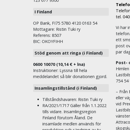
123 677 9300
Telefon
Telefon
I Finland
tel. 04
OP Bank, FI75 5780 4120 0163 54
Vi har i
Mottagare: Ristin Tuki ry
telefon
Referens: 8507
ett sms 
BIC: OKOYFIHH
post ov
par dag
Stöd genom att ringa (i Finland)
Post- 
0600 10070 (10,14 € + lna)
Himlen
Instruktioner: Lyssna till hela
Lastbil
meddelandet så blir donationen gjord.
754 54
Insamlingstillstånd (i Finland)
– Från 
eller v
Tillståndshavaren: Ristin Tuki ry
vid Pre
RA/2021/1717 Gäller från 1.1.2022
Lastbil
tills vidare. Insamlingsregion
vänste
Finland förutom Åland. De
Attraco
insamlade medlen används för
skogska
produktion och sändning av tv-