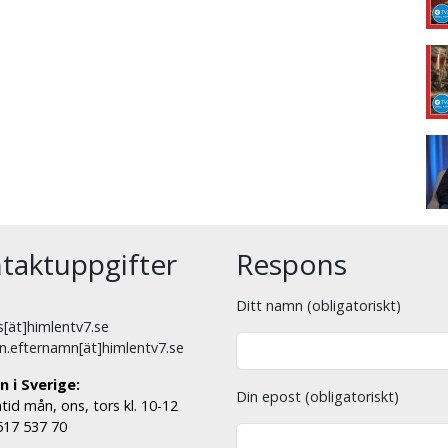
taktuppgifter
Respons
Ditt namn (obligatoriskt)
[ät]himlentv7.se
n.efternamn[ät]himlentv7.se
n i Sverige:
Din epost (obligatoriskt)
tid mån, ons, tors kl. 10-12
 517 537 70