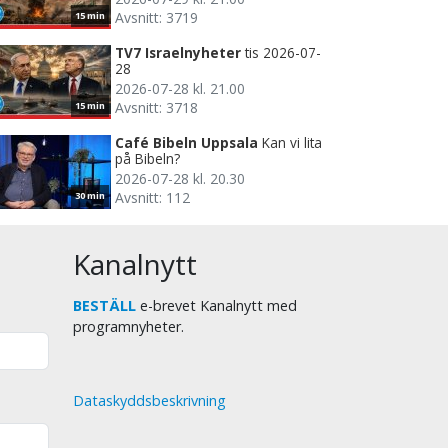
Avsnitt: 3719
15 min
TV7 Israelnyheter
tis 2026-07-
28
2026-07-28 kl. 21.00
Avsnitt: 3718
15 min
Café Bibeln Uppsala
Kan vi lita
på Bibeln?
2026-07-28 kl. 20.30
Avsnitt: 112
30 min
Kanalnytt
BESTÄLL
e-brevet Kanalnytt med
programnyheter.
Dataskyddsbeskrivning