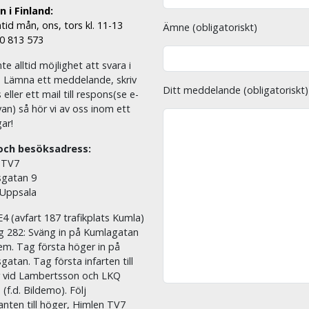
 i Finland:
tid mån, ons, tors kl. 11-13
Ämne (obligatoriskt)
00 813 573
nte alltid möjlighet att svara i
. Lämna ett meddelande, skriv
Ditt meddelande (obligatoriskt)
eller ett mail till respons(se e-
an) så hör vi av oss inom ett
ar!
och besöksadress:
 TV7
sgatan 9
 Uppsala
E4 (avfart 187 trafikplats Kumla)
äg 282: Sväng in på Kumlagatan
em. Tag första höger in på
sgatan. Tag första infarten till
r vid Lambertsson och LKQ
 (f.d. Bildemo). Följ
nten till höger, Himlen TV7