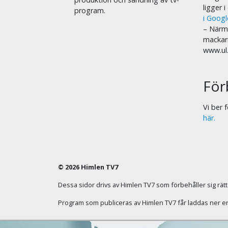
ligger 
program.
i Goog
– Närma
mackar
www.ul
För
Vi ber
här.
© 2026 Himlen TV7
Dessa sidor drivs av Himlen TV7 som förbehåller sig rätten
Program som publiceras av Himlen TV7 får laddas ner enba