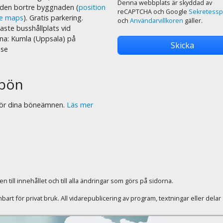
Denna webbplats är skyddad av
i den bortre byggnaden (
position
reCAPTCHA och Google
Sekretessp
le maps
). Gratis parkering.
och
Användarvillkoren
gäller.
ste busshållplats vid
na: Kumla (Uppsala) på
.se
bön
 för dina böneämnen.
Läs mer
 till innehållet och till alla ändringar som görs på sidorna.
rt för privat bruk. All vidarepublicering av program, textningar eller dela