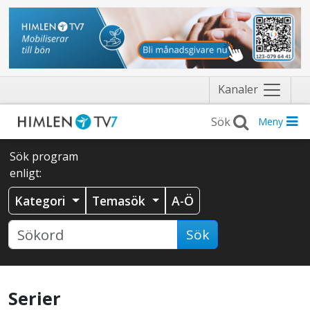
Näytä
Kanaler
valikko
Meny
Sök program
enligt:
Kategori
Temasök
A-Ö
Sök
Serier