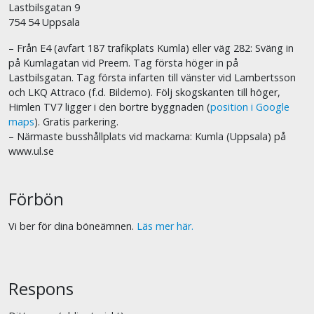
Lastbilsgatan 9
754 54 Uppsala
– Från E4 (avfart 187 trafikplats Kumla) eller väg 282: Sväng in
på Kumlagatan vid Preem. Tag första höger in på
Lastbilsgatan. Tag första infarten till vänster vid Lambertsson
och LKQ Attraco (f.d. Bildemo). Följ skogskanten till höger,
Himlen TV7 ligger i den bortre byggnaden (
position i Google
maps
). Gratis parkering.
– Närmaste busshållplats vid mackarna: Kumla (Uppsala) på
www.ul.se
Förbön
Vi ber för dina böneämnen.
Läs mer här.
Respons