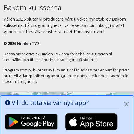
Bakom kulisserna
Våren 2026 slutar vi producera vårt tryckta nyhetsbrev Bakom
kulisserna. Få programnyheter varje vecka i din inkorg i stället
genom att beställa e-nyhetsbrevet Kanalnytt ovan!
© 2026 Himlen TV7
Dessa sidor drivs av Himlen TV7 som förbehåller sig rätten till
innehållet och till alla ändringar som görs på sidorna.
Program som publiceras av Himlen TV7 får laddas ner enbart för privat
bruk. All vidarepublicering av program, textningar eller delar av dem är
absolut förbjuden.
Vill du titta via vår nya app?
Alla tungor ska bekänna att Jesus Kristus
är Herren, Gud Fadern till ära. (Fil 2:11)