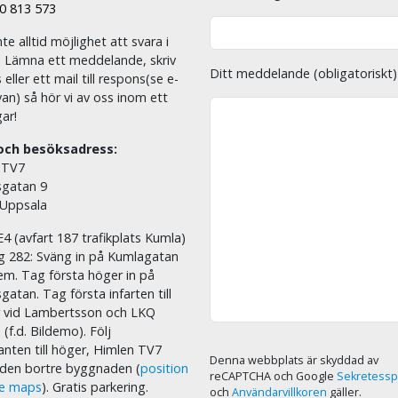
00 813 573
nte alltid möjlighet att svara i
. Lämna ett meddelande, skriv
Ditt meddelande (obligatoriskt)
eller ett mail till respons(se e-
an) så hör vi av oss inom ett
ar!
och besöksadress:
 TV7
sgatan 9
 Uppsala
E4 (avfart 187 trafikplats Kumla)
äg 282: Sväng in på Kumlagatan
em. Tag första höger in på
sgatan. Tag första infarten till
r vid Lambertsson och LKQ
 (f.d. Bildemo). Följ
nten till höger, Himlen TV7
Denna webbplats är skyddad av
i den bortre byggnaden (
position
reCAPTCHA och Google
Sekretessp
le maps
). Gratis parkering.
och
Användarvillkoren
gäller.