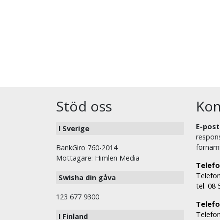
Stöd oss
Kon
E-post
I Sverige
respons
fornam
BankGiro 760-2014
Mottagare: Himlen Media
Telefo
Telefon
Swisha din gåva
tel. 08
123 677 9300
Telefon
Telefon
I Finland