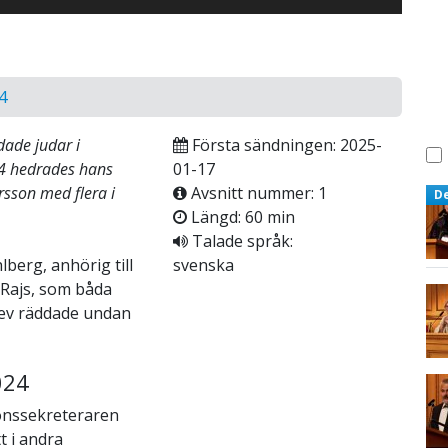
4
dade judar i
Första sändningen: 2025-
4 hedrades hans
01-17
sson med flera i
Avsnitt nummer: 1
D
Längd: 60 min
Talade språk:
berg, anhörig till
svenska
 Rajs, som båda
lev räddade undan
024
ionssekreteraren
t i andra