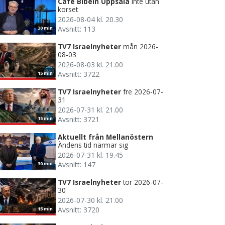
Café Bibeln Uppsala
Inte utan
korset
2026-08-04 kl. 20.30
Avsnitt: 113
30 min
TV7 Israelnyheter
mån 2026-
08-03
2026-08-03 kl. 21.00
Avsnitt: 3722
15 min
TV7 Israelnyheter
fre 2026-07-
31
2026-07-31 kl. 21.00
Avsnitt: 3721
15 min
Aktuellt från Mellanöstern
Ändens tid närmar sig
2026-07-31 kl. 19.45
Avsnitt: 147
30 min
TV7 Israelnyheter
tor 2026-07-
30
2026-07-30 kl. 21.00
Avsnitt: 3720
15 min