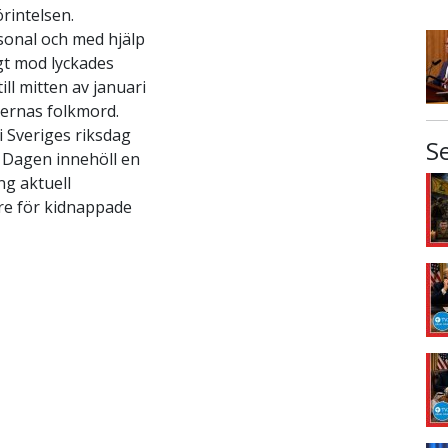
rintelsen.
sonal och med hjälp
gt mod lyckades
ill mitten av januari
ternas folkmord.
 Sveriges riksdag
S
. Dagen innehöll en
ng aktuell
nare för kidnappade