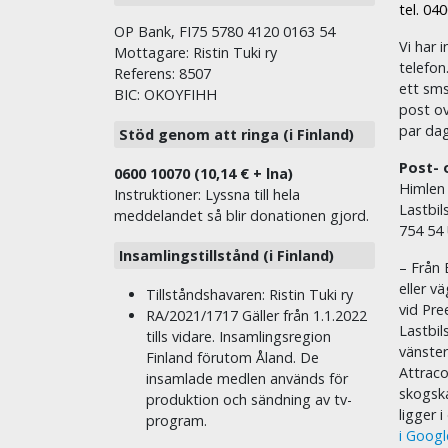
tel. 04
OP Bank, FI75 5780 4120 0163 54
Vi har i
Mottagare: Ristin Tuki ry
telefon
Referens: 8507
ett sms 
BIC: OKOYFIHH
post ov
par dag
Stöd genom att ringa (i Finland)
Post- 
0600 10070 (10,14 € + lna)
Himlen
Instruktioner: Lyssna till hela
Lastbil
meddelandet så blir donationen gjord.
754 54
Insamlingstillstånd (i Finland)
– Från 
eller v
Tillståndshavaren: Ristin Tuki ry
vid Pre
RA/2021/1717 Gäller från 1.1.2022
Lastbil
tills vidare. Insamlingsregion
vänste
Finland förutom Åland. De
Attraco
insamlade medlen används för
skogska
produktion och sändning av tv-
ligger 
program.
i Goog