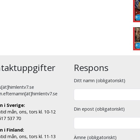
taktuppgifter
Respons
Ditt namn (obligatoriskt)
[ät]himlentv7.se
n.efternamn[ät]himlentv7.se
n i Sverige:
Din epost (obligatoriskt)
tid mån, ons, tors kl. 10-12
 517 537 70
 i Finland:
tid mån, ons, tors kl. 11-13
Ämne (obligatoriskt)