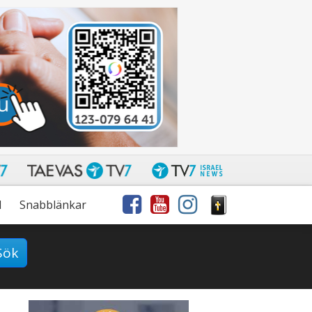
l
Snabblänkar
Sök