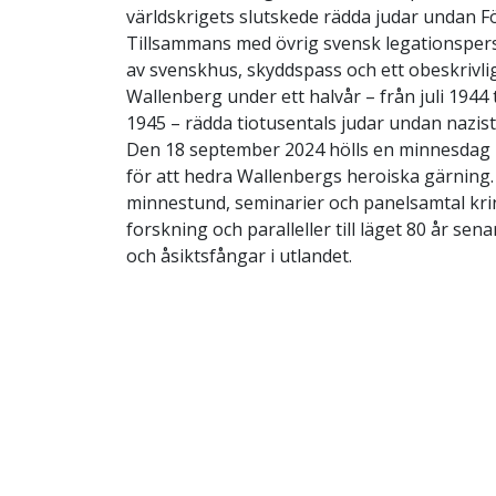
världskrigets slutskede rädda judar undan Fö
Tillsammans med övrig svensk legationsper
av svenskhus, skyddspass och ett obeskrivli
Wallenberg under ett halvår – från juli 1944 t
1945 – rädda tiotusentals judar undan nazis
Den 18 september 2024 hölls en minnesdag i
för att hedra Wallenbergs heroiska gärning
minnestund, seminarier och panelsamtal kri
forskning och paralleller till läget 80 år se
och åsiktsfångar i utlandet.