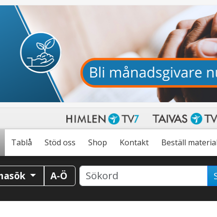
Tablå
Stöd oss
Shop
Kontakt
Beställ materia
masök
A-Ö