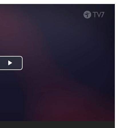
Spela
upp
video