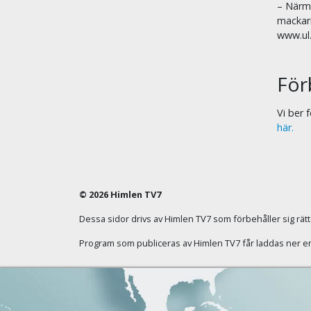
– Närma
mackar
www.ul
För
Vi ber
här.
© 2026 Himlen TV7
Dessa sidor drivs av Himlen TV7 som förbehåller sig rätten
Program som publiceras av Himlen TV7 får laddas ner enba