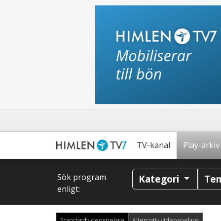
TV-kanal
Play-arkiv
Sök program
Kategori
Te
enligt:
Standardvideospelare
Alternativ videospelare