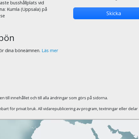
ste busshållplats vid
na: Kumla (Uppsala) på
.se
bön
 för dina böneämnen.
Läs mer
 till innehållet och till alla ändringar som görs på sidorna.
rt för privat bruk. All vidarepublicering av program, textningar eller dela