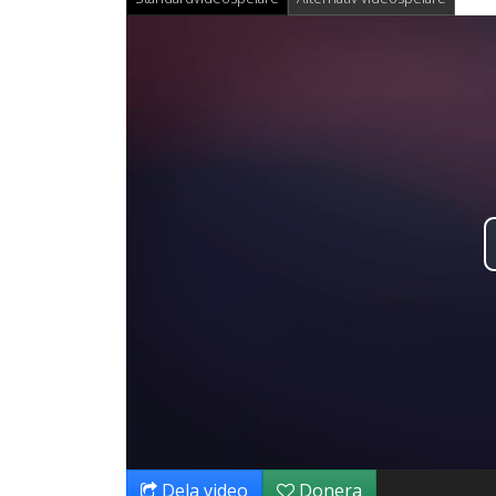
Dela video
Donera