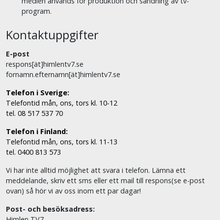
medlen används för produktion och sändning av tv-
program.
Kontaktuppgifter
E-post
respons[ät]himlentv7.se
fornamn.efternamn[ät]himlentv7.se
Telefon i Sverige:
Telefontid mån, ons, tors kl. 10-12
tel. 08 517 537 70
Telefon i Finland:
Telefontid mån, ons, tors kl. 11-13
tel. 0400 813 573
Vi har inte alltid möjlighet att svara i telefon. Lämna ett
meddelande, skriv ett sms eller ett mail till respons(se e-post
ovan) så hör vi av oss inom ett par dagar!
Post- och besöksadress:
Himlen TV7