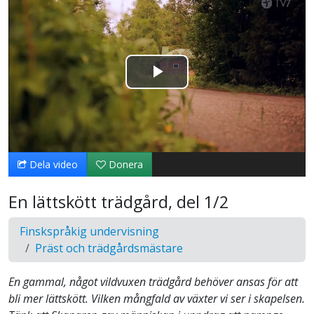
Spela
upp
video
Dela video
Donera
En lättskött trädgård, del 1/2
Finskspråkig undervisning
Präst och trädgårdsmästare
En gammal, något vildvuxen trädgård behöver ansas för att
bli mer lättskött. Vilken mångfald av växter vi ser i skapelsen.