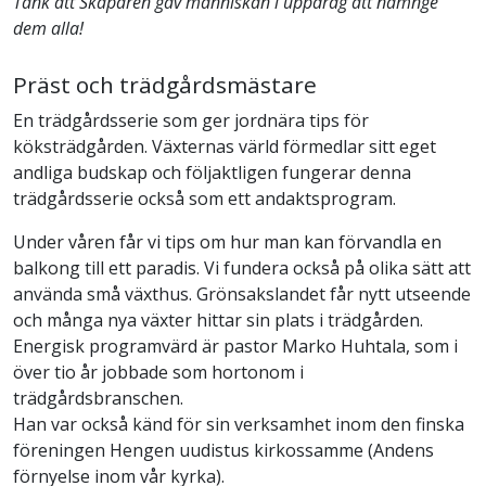
Tänk att Skaparen gav människan i uppdrag att namnge
dem alla!
Präst och trädgårdsmästare
En trädgårdsserie som ger jordnära tips för
köksträdgården. Växternas värld förmedlar sitt eget
andliga budskap och följaktligen fungerar denna
trädgårdsserie också som ett andaktsprogram.
Under våren får vi tips om hur man kan förvandla en
balkong till ett paradis. Vi fundera också på olika sätt att
använda små växthus. Grönsakslandet får nytt utseende
och många nya växter hittar sin plats i trädgården.
Energisk programvärd är pastor Marko Huhtala, som i
över tio år jobbade som hortonom i
trädgårdsbranschen.
Han var också känd för sin verksamhet inom den finska
föreningen Hengen uudistus kirkossamme (Andens
förnyelse inom vår kyrka).