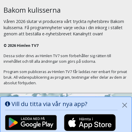
Bakom kulisserna
Våren 2026 slutar vi producera vårt tryckta nyhetsbrev Bakom
kulisserna. Få programnyheter varje vecka i din inkorg i stället
genom att beställa e-nyhetsbrevet Kanalnytt ovan!
© 2026 Himlen TV7
Dessa sidor drivs av Himlen TV7 som förbehåller sig rätten till
innehållet och till alla ändringar som görs på sidorna.
Program som publiceras av Himlen TV7 får laddas ner enbart för privat
bruk. All vidarepublicering av program, textningar eller delar av dem är
absolut förbjuden.
Vill du titta via vår nya app?
Alla tungor ska bekänna att Jesus Kristus
är Herren, Gud Fadern till ära. (Fil 2:11)