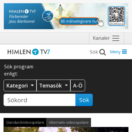
Näytä
Kanaler
valikko
Meny
Sök program
enligt:
Kategori
Temasök
A-Ö
Sök
Standardvideospelare
Alternativ videospelare