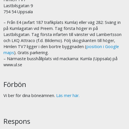
Lastbilsgatan 9
754 54 Uppsala
– Från E4 (avfart 187 trafikplats Kumla) eller väg 282: Sväng in
på Kumlagatan vid Preem. Tag första höger in på
Lastbilsgatan. Tag första infarten till vänster vid Lambertsson
och LKQ Attraco (f.d. Bildemo). Följ skogskanten till höger,
Himlen TV7 ligger i den bortre byggnaden (
position i Google
maps
). Gratis parkering.
– Närmaste busshållplats vid mackarna: Kumla (Uppsala) på
www.ul.se
Förbön
Vi ber för dina böneämnen.
Läs mer här.
Respons