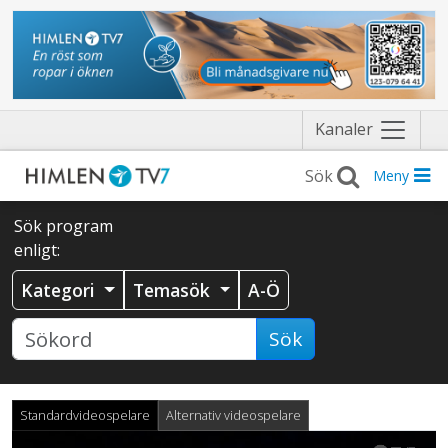
Näytä
Kanaler
valikko
Meny
Sök program
enligt:
Kategori
Temasök
A-Ö
Sök
Standardvideospelare
Alternativ videospelare