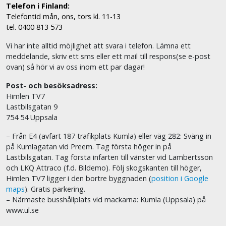
Telefon i Finland:
Telefontid mån, ons, tors kl. 11-13
tel. 0400 813 573
Vi har inte alltid möjlighet att svara i telefon. Lämna ett
meddelande, skriv ett sms eller ett mail till respons(se e-post
ovan) så hör vi av oss inom ett par dagar!
Post- och besöksadress:
Himlen TV7
Lastbilsgatan 9
754 54 Uppsala
– Från E4 (avfart 187 trafikplats Kumla) eller väg 282: Sväng in
på Kumlagatan vid Preem. Tag första höger in på
Lastbilsgatan. Tag första infarten till vänster vid Lambertsson
och LKQ Attraco (f.d. Bildemo). Följ skogskanten till höger,
Himlen TV7 ligger i den bortre byggnaden (
position i Google
maps
). Gratis parkering.
– Närmaste busshållplats vid mackarna: Kumla (Uppsala) på
www.ul.se