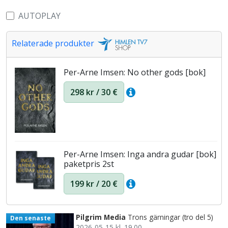
AUTOPLAY
Relaterade produkter
Per-Arne Imsen: No other gods [bok]
298 kr / 30 €
Per-Arne Imsen: Inga andra gudar [bok]
paketpris 2st
199 kr / 20 €
Pilgrim Media
Trons gärningar (tro del 5)
Den senaste
2026-05-15 kl. 19.00