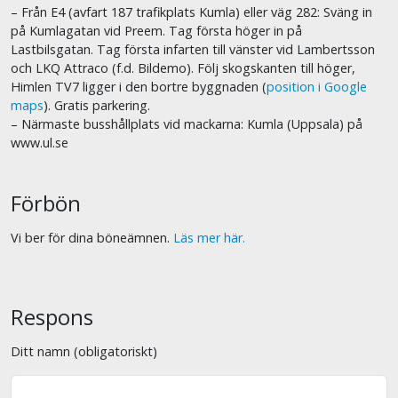
– Från E4 (avfart 187 trafikplats Kumla) eller väg 282: Sväng in
på Kumlagatan vid Preem. Tag första höger in på
Lastbilsgatan. Tag första infarten till vänster vid Lambertsson
och LKQ Attraco (f.d. Bildemo). Följ skogskanten till höger,
Himlen TV7 ligger i den bortre byggnaden (
position i Google
maps
). Gratis parkering.
– Närmaste busshållplats vid mackarna: Kumla (Uppsala) på
www.ul.se
Förbön
Vi ber för dina böneämnen.
Läs mer här.
Respons
Ditt namn (obligatoriskt)