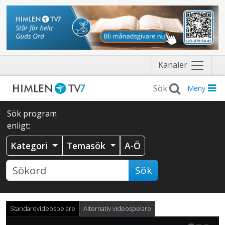
Näytä
Kanaler
valikko
Meny
Sök program
enligt:
Kategori
Temasök
A-Ö
Sök
Standardvideospelare
Alternativ videospelare