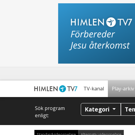
TV-kanal
Play-arkiv
Sök program
Kategori
Te
enligt:
Standardvideospelare
Alternativ videospelare