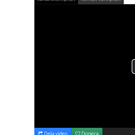
Dela video
Donera