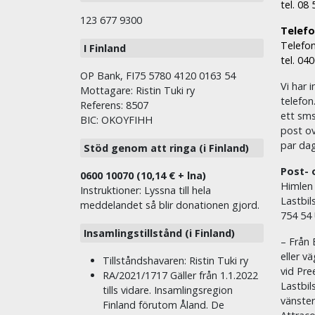
tel. 08
123 677 9300
Telefon
Telefon
I Finland
tel. 04
OP Bank, FI75 5780 4120 0163 54
Vi har i
Mottagare: Ristin Tuki ry
telefon
Referens: 8507
ett sms 
BIC: OKOYFIHH
post ov
par dag
Stöd genom att ringa (i Finland)
Post- 
0600 10070 (10,14 € + lna)
Himlen
Instruktioner: Lyssna till hela
Lastbil
meddelandet så blir donationen gjord.
754 54
Insamlingstillstånd (i Finland)
– Från 
eller v
Tillståndshavaren: Ristin Tuki ry
vid Pre
RA/2021/1717 Gäller från 1.1.2022
Lastbil
tills vidare. Insamlingsregion
vänste
Finland förutom Åland. De