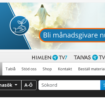
Tablå
Stöd oss
Shop
Kontakt
Beställ materia
masök
A-Ö