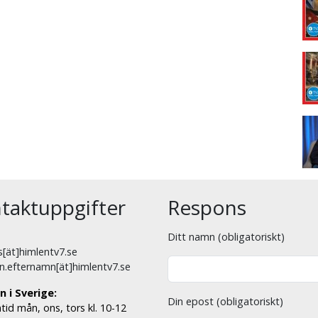
taktuppgifter
Respons
Ditt namn (obligatoriskt)
[ät]himlentv7.se
n.efternamn[ät]himlentv7.se
n i Sverige:
Din epost (obligatoriskt)
tid mån, ons, tors kl. 10-12