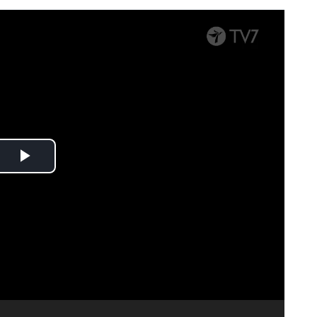
Spela
upp
video