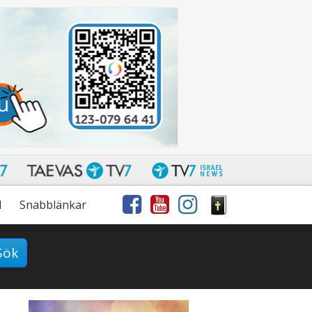
l
Snabblänkar
Sök