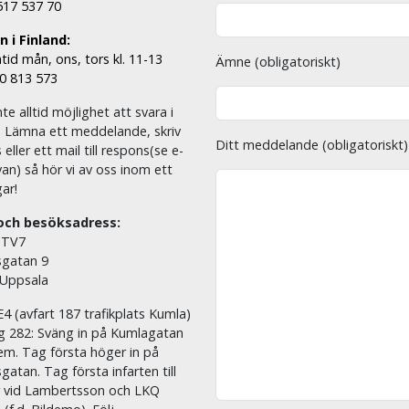
 517 537 70
 i Finland:
tid mån, ons, tors kl. 11-13
Ämne (obligatoriskt)
00 813 573
nte alltid möjlighet att svara i
. Lämna ett meddelande, skriv
Ditt meddelande (obligatoriskt)
eller ett mail till respons(se e-
an) så hör vi av oss inom ett
ar!
och besöksadress:
 TV7
sgatan 9
 Uppsala
E4 (avfart 187 trafikplats Kumla)
äg 282: Sväng in på Kumlagatan
em. Tag första höger in på
sgatan. Tag första infarten till
r vid Lambertsson och LKQ