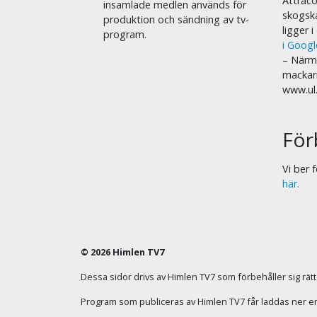
Attraco
insamlade medlen används för
skogska
produktion och sändning av tv-
ligger 
program.
i Goog
– Närma
mackar
www.ul
För
Vi ber
här.
© 2026 Himlen TV7
Dessa sidor drivs av Himlen TV7 som förbehåller sig rätten
Program som publiceras av Himlen TV7 får laddas ner enba