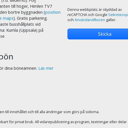
 (f.d. Bildemo). Följ
nten till höger, Himlen TV7
Denna webbplats är skyddad av
i den bortre byggnaden (
position
reCAPTCHA och Google
Sekretessp
le maps
). Gratis parkering.
och
Användarvillkoren
gäller.
ste busshållplats vid
na: Kumla (Uppsala) på
.se
bön
 för dina böneämnen.
Läs mer
 till innehållet och till alla ändringar som görs på sidorna.
rt för privat bruk. All vidarepublicering av program, textningar eller dela