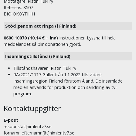
Mottagare: Ristin Tuki ry
Referens: 8507
BIC: OKOYFIHH
Stöd genom att ringa (i Finland)
0600 10070 (10,14 € + lna)
Instruktioner: Lyssna till hela
meddelandet så blir donationen gjord.
Insamlingstillstånd (i Finland)
Tillståndshavaren: Ristin Tuki ry
RA/2021/1717 Gäller från 1.1.2022 tills vidare.
Insamlingsregion Finland förutom Åland. De insamlade
medlen används för produktion och sändning av tv-
program.
Kontaktuppgifter
E-post
respons[ät]himlentv7.se
fornamn.efternamn[ät]himlentv7.se