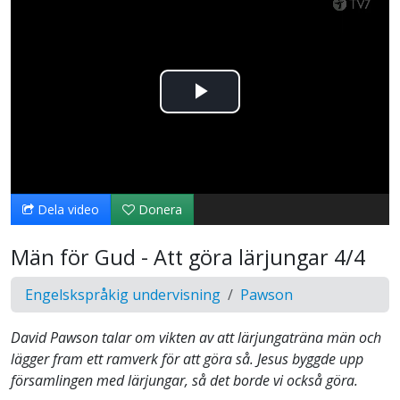
Spela
upp
video
Dela video
Donera
Män för Gud - Att göra lärjungar 4/4
Engelskspråkig undervisning
Pawson
David Pawson talar om vikten av att lärjungaträna män och
lägger fram ett ramverk för att göra så. Jesus byggde upp
församlingen med lärjungar, så det borde vi också göra.