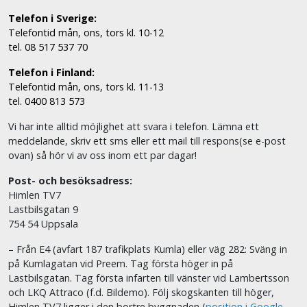
Telefon i Sverige:
Telefontid mån, ons, tors kl. 10-12
tel. 08 517 537 70
Telefon i Finland:
Telefontid mån, ons, tors kl. 11-13
tel. 0400 813 573
Vi har inte alltid möjlighet att svara i telefon. Lämna ett
meddelande, skriv ett sms eller ett mail till respons(se e-post
ovan) så hör vi av oss inom ett par dagar!
Post- och besöksadress:
Himlen TV7
Lastbilsgatan 9
754 54 Uppsala
– Från E4 (avfart 187 trafikplats Kumla) eller väg 282: Sväng in
på Kumlagatan vid Preem. Tag första höger in på
Lastbilsgatan. Tag första infarten till vänster vid Lambertsson
och LKQ Attraco (f.d. Bildemo). Följ skogskanten till höger,
Himlen TV7 ligger i den bortre byggnaden (
position i Google