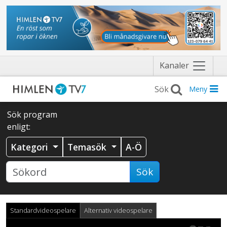
Näytä
Kanaler
valikko
Meny
Sök program
enligt:
Kategori
Temasök
A-Ö
Sök
Standardvideospelare
Alternativ videospelare