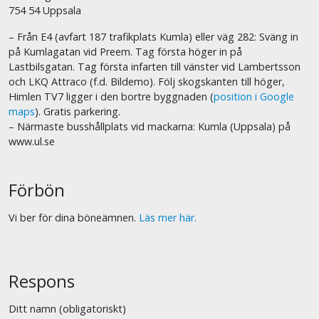
754 54 Uppsala
– Från E4 (avfart 187 trafikplats Kumla) eller väg 282: Sväng in
på Kumlagatan vid Preem. Tag första höger in på
Lastbilsgatan. Tag första infarten till vänster vid Lambertsson
och LKQ Attraco (f.d. Bildemo). Följ skogskanten till höger,
Himlen TV7 ligger i den bortre byggnaden (
position i Google
maps
). Gratis parkering.
– Närmaste busshållplats vid mackarna: Kumla (Uppsala) på
www.ul.se
Förbön
Vi ber för dina böneämnen.
Läs mer här.
Respons
Ditt namn (obligatoriskt)