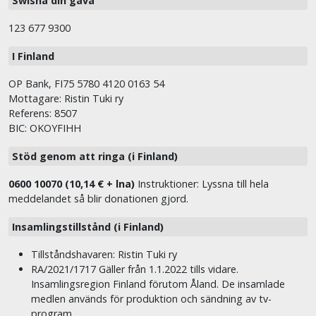
Swisha din gåva
123 677 9300
I Finland
OP Bank, FI75 5780 4120 0163 54
Mottagare: Ristin Tuki ry
Referens: 8507
BIC: OKOYFIHH
Stöd genom att ringa (i Finland)
0600 10070 (10,14 € + lna)
Instruktioner: Lyssna till hela
meddelandet så blir donationen gjord.
Insamlingstillstånd (i Finland)
Tillståndshavaren: Ristin Tuki ry
RA/2021/1717 Gäller från 1.1.2022 tills vidare.
Insamlingsregion Finland förutom Åland. De insamlade
medlen används för produktion och sändning av tv-
program.