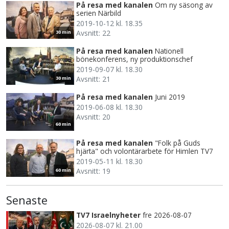
På resa med kanalen
Om ny säsong av
serien Närbild
2019-10-12 kl. 18.35
Avsnitt: 22
30 min
På resa med kanalen
Nationell
bönekonferens, ny produktionschef
2019-09-07 kl. 18.30
Avsnitt: 21
30 min
På resa med kanalen
Juni 2019
2019-06-08 kl. 18.30
Avsnitt: 20
60 min
På resa med kanalen
"Folk på Guds
hjärta" och volontärarbete för Himlen TV7
2019-05-11 kl. 18.30
Avsnitt: 19
60 min
Senaste
TV7 Israelnyheter
fre 2026-08-07
2026-08-07 kl. 21.00