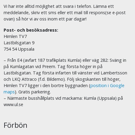
Vi har inte alltid möjlighet att svara i telefon. Lämna ett
meddelande, skriv ett sms eller ett mail till respons(se e-post
ovan) så hör vi av oss inom ett par dagar!
Post- och besöksadress:
Himlen TV7
Lastbilsgatan 9
754 54 Uppsala
– Från E4 (avfart 187 trafikplats Kumla) eller väg 282: Sväng in
på Kumlagatan vid Preem. Tag första höger in på
Lastbilsgatan. Tag första infarten till vänster vid Lambertsson
och LKQ Attraco (f.d. Bildemo). Följ skogskanten till höger,
Himlen TV7 ligger i den bortre byggnaden (
position i Google
maps
). Gratis parkering.
– Närmaste busshållplats vid mackarna: Kumla (Uppsala) på
www.ul.se
Förbön