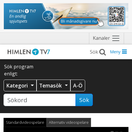
Näytä
Kanaler
valikko
Meny
Sök program
enligt:
Kategori
Temasök
A-Ö
Sök
Standardvideospelare
Alternativ videospelare