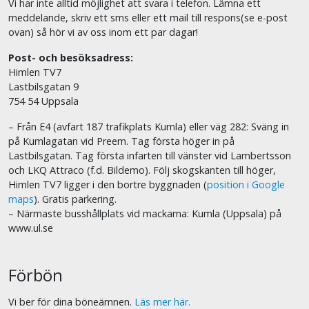
Vi har inte alltid möjlighet att svara i telefon. Lämna ett
meddelande, skriv ett sms eller ett mail till respons(se e-post
ovan) så hör vi av oss inom ett par dagar!
Post- och besöksadress:
Himlen TV7
Lastbilsgatan 9
754 54 Uppsala
– Från E4 (avfart 187 trafikplats Kumla) eller väg 282: Sväng in
på Kumlagatan vid Preem. Tag första höger in på
Lastbilsgatan. Tag första infarten till vänster vid Lambertsson
och LKQ Attraco (f.d. Bildemo). Följ skogskanten till höger,
Himlen TV7 ligger i den bortre byggnaden (
position i Google
maps
). Gratis parkering.
– Närmaste busshållplats vid mackarna: Kumla (Uppsala) på
www.ul.se
Förbön
Vi ber för dina böneämnen.
Läs mer här.