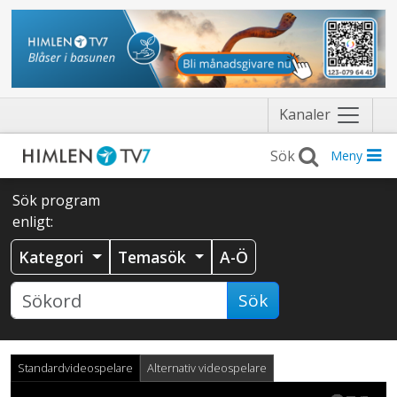
Näytä
Kanaler
valikko
Meny
Sök program
enligt:
Kategori
Temasök
A-Ö
Sök
Standardvideospelare
Alternativ videospelare