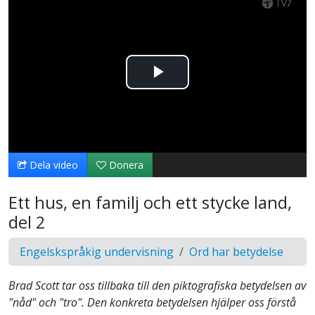
Spela
upp
video
Dela video
Donera
Ett hus, en familj och ett stycke land,
del 2
Engelskspråkig undervisning
Ord har betydelse
Brad Scott tar oss tillbaka till den piktografiska betydelsen av
"nåd" och "tro". Den konkreta betydelsen hjälper oss förstå