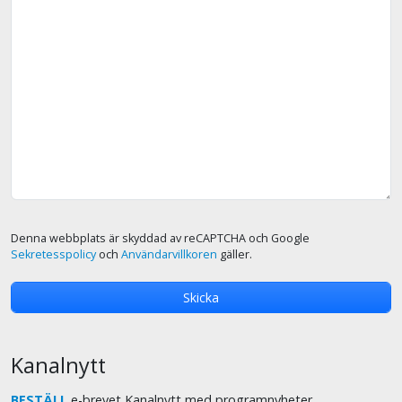
Denna webbplats är skyddad av reCAPTCHA och Google
Sekretesspolicy
och
Användarvillkoren
gäller.
Kanalnytt
BESTÄLL
e-brevet Kanalnytt med programnyheter.