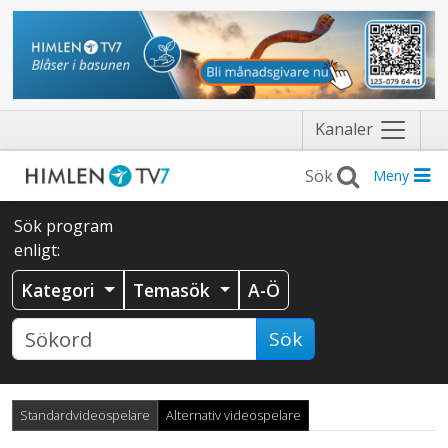
Näytä
Kanaler
valikko
Meny
Sök program
enligt:
Kategori
Temasök
A-Ö
Sök
Standardvideospelare
Alternativ videospelare