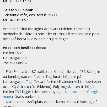
tel. 08 517 537 70
Telefon i Finland:
Telefontid mån, ons, tors kl. 11-13
tel. 0400 813 573
Vi har inte alltid möjlighet att svara i telefon. Lämna ett
meddelande, skriv ett sms eller ett mail till respons(se e-post
ovan) så hör vi av oss inom ett par dagar!
Post- och besöksadress:
Himlen TV7
Lastbilsgatan 9
754 54 Uppsala
– Från E4 (avfart 187 trafikplats Kumla) eller väg 282: Sväng in
på Kumlagatan vid Preem. Tag första höger in på
Lastbilsgatan. Tag första infarten till vänster vid Lambertsson
och LKQ Attraco (f.d. Bildemo). Följ skogskanten till höger,
Himlen TV7 ligger i den bortre byggnaden (
position i Google
maps
). Gratis parkering.
– Närmaste busshållplats vid mackarna: Kumla (Uppsala) på
www.ul.se