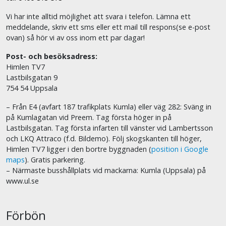
Vi har inte alltid möjlighet att svara i telefon. Lämna ett
meddelande, skriv ett sms eller ett mail till respons(se e-post
ovan) så hör vi av oss inom ett par dagar!
Post- och besöksadress:
Himlen TV7
Lastbilsgatan 9
754 54 Uppsala
– Från E4 (avfart 187 trafikplats Kumla) eller väg 282: Sväng in
på Kumlagatan vid Preem. Tag första höger in på
Lastbilsgatan. Tag första infarten till vänster vid Lambertsson
och LKQ Attraco (f.d. Bildemo). Följ skogskanten till höger,
Himlen TV7 ligger i den bortre byggnaden (
position i Google
maps
). Gratis parkering.
– Närmaste busshållplats vid mackarna: Kumla (Uppsala) på
www.ul.se
Förbön