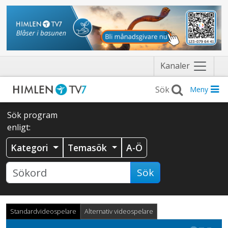
Näytä
Kanaler
valikko
Meny
Sök program
enligt:
Kategori
Temasök
A-Ö
Sök
Standardvideospelare
Alternativ videospelare